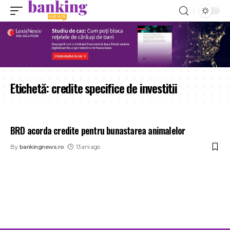
Etichetă:
credite specifice de investitii
BRD acorda credite pentru bunastarea animalelor
By
bankingnews.ro
13 ani ago