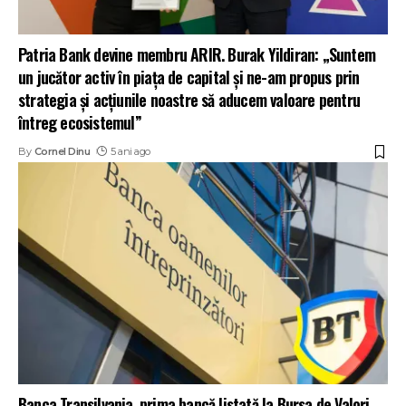
Patria Bank devine membru ARIR. Burak Yildiran: „Suntem
un jucător activ în piața de capital și ne-am propus prin
strategia și acțiunile noastre să aducem valoare pentru
întreg ecosistemul”
By
Cornel Dinu
5 ani ago
Banca Transilvania, prima bancă listată la Bursa de Valori