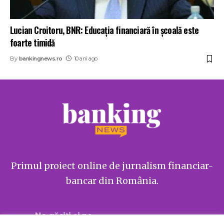
Lucian Croitoru, BNR: Educația financiară în școală este
foarte timidă
By
bankingnews.ro
10 ani ago
Primul proiect online de jurnalism financiar-
bancar din România.
Ne găsiți și pe