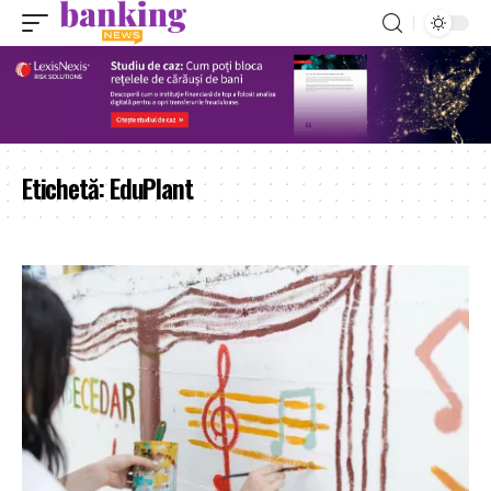
Etichetă:
EduPlant