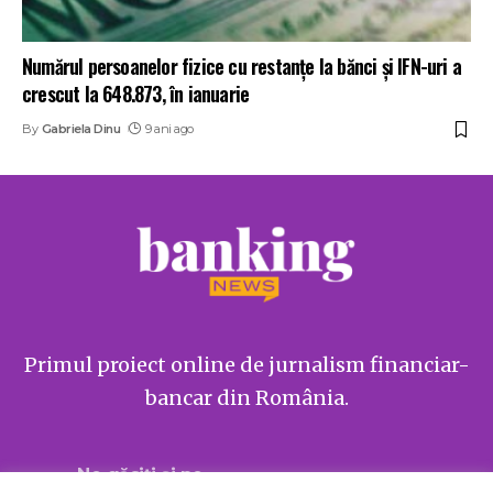
Numărul persoanelor fizice cu restanțe la bănci și IFN-uri a
crescut la 648.873, în ianuarie
By
Gabriela Dinu
9 ani ago
Primul proiect online de jurnalism financiar-
bancar din România.
Ne găsiți și pe