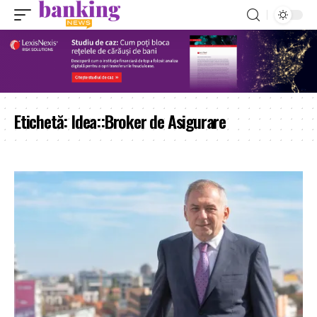
Etichetă:
Idea::Broker de Asigurare