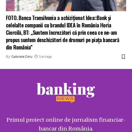
FOTO. Banca Transilvania a achiziţionat Idea::Bank şi
celelalte companii cu brandul IDEA în România Horia
Ciorcilă, BT: „Suntem încrezători că prin ceea ce ne-am
propus suntem deschizători de drumuri pe piaţa bancară
din România”
By
Gabriela Dinu
5 ani ago
Primul proiect online de jurnalism financiar-
bancar din România.