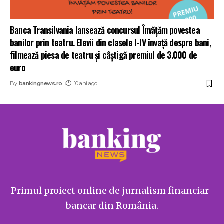
Banca Transilvania lansează concursul Învățăm povestea
banilor prin teatru. Elevii din clasele I-IV învață despre bani,
filmează piesa de teatru şi câştigă premiul de 3.000 de
euro
By
bankingnews.ro
10 ani ago
Primul proiect online de jurnalism financiar-
bancar din România.