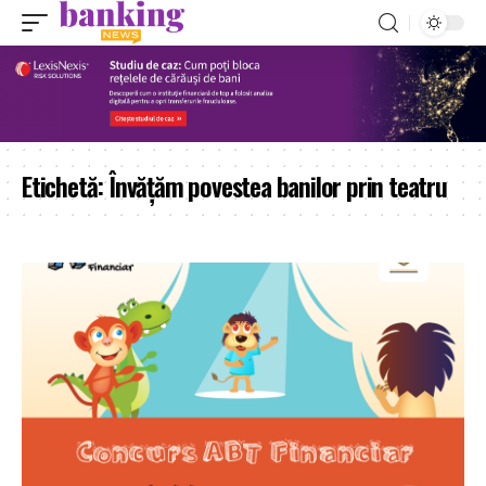
Etichetă:
Învățăm povestea banilor prin teatru