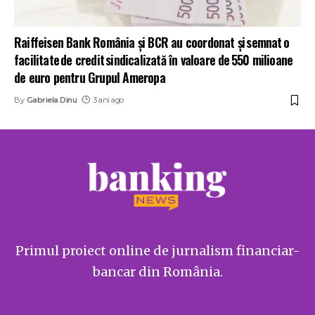
Raiffeisen Bank România și BCR au coordonat și semnat o
facilitate de credit sindicalizată în valoare de 550 milioane
de euro pentru Grupul Ameropa
By
Gabriela Dinu
3 ani ago
Primul proiect online de jurnalism financiar-
bancar din România.