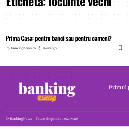
Etichetă:
locuinte vechi
Prima Casa: pentru banci sau pentru oameni?
By
bankingnews.ro
14 ani ago
Primul 
© BankingNews - Toate drepturile rezervate