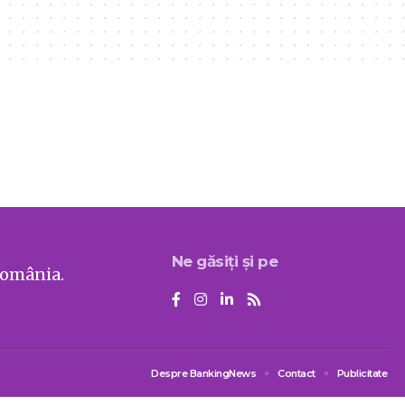
Ne găsiți și pe
România.
Despre BankingNews
Contact
Publicitate