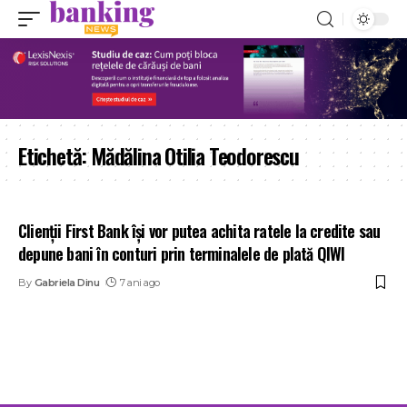
Etichetă:
Mădălina Otilia Teodorescu
Clienții First Bank își vor putea achita ratele la credite sau
depune bani în conturi prin terminalele de plată QIWI
By
Gabriela Dinu
7 ani ago