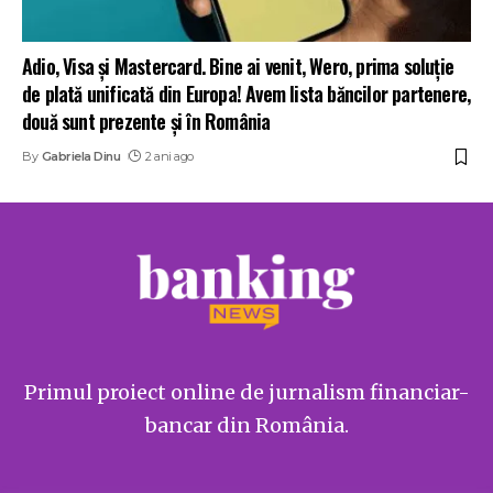
Adio, Visa și Mastercard. Bine ai venit, Wero, prima soluție
de plată unificată din Europa! Avem lista băncilor partenere,
două sunt prezente și în România
By
Gabriela Dinu
2 ani ago
Primul proiect online de jurnalism financiar-
bancar din România.