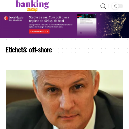
Etichetă:
off-shore