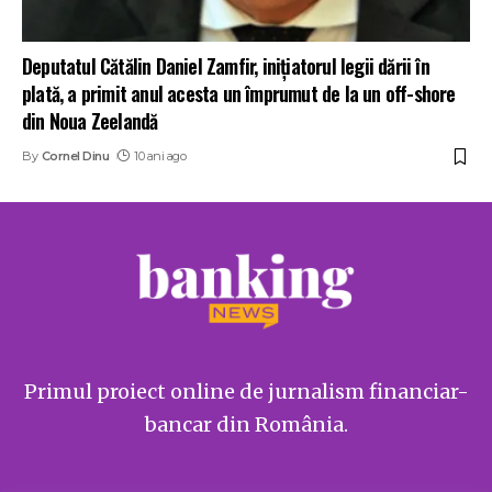
Deputatul Cătălin Daniel Zamfir, inițiatorul legii dării în
plată, a primit anul acesta un împrumut de la un off-shore
din Noua Zeelandă
By
Cornel Dinu
10 ani ago
Primul proiect online de jurnalism financiar-
bancar din România.