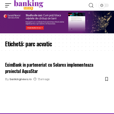
Etichetă:
parc acvatic
EximBank in parteneriat cu Solarex implementeaza
proiectul AquaStar
By
bankingnews.ro
13 ani ago