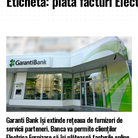
Etichetă:
plata facturi Elec
Garanti Bank își extinde rețeaua de furnizori de
servicii parteneri. Banca va permite clienților
Electrica Furnizare să își plătească facturile online.