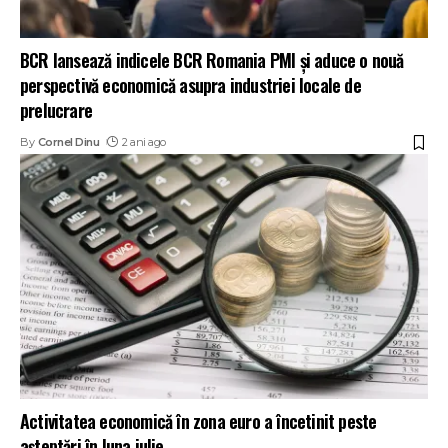
BCR lansează indicele BCR Romania PMI și aduce o nouă
perspectivă economică asupra industriei locale de
prelucrare
By
Cornel Dinu
2 ani ago
Activitatea economică în zona euro a încetinit peste
aşteptări în luna iulie