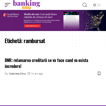
Etichetă:
rambursat
BNR: relansarea creditarii se va face cand va exista
incredere!
By
Gabriela Dinu
14 ani ago