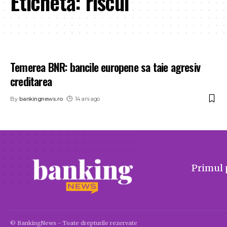
Etichetă:
riscul
Temerea BNR: bancile europene sa taie agresiv
creditarea
By
bankingnews.ro
14 ani ago
Primul 
© BankingNews - Toate drepturile rezervate