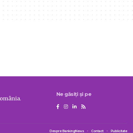
Ne găsiți și pe
România.
Despre BankingNews
Contact
Publicitate