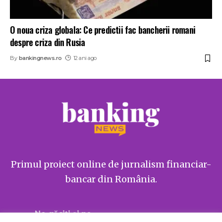
O noua criza globala: Ce predictii fac bancherii romani
despre criza din Rusia
By
bankingnews.ro
12 ani ago
Primul proiect online de jurnalism financiar-
bancar din România.
Ne găsiți și pe