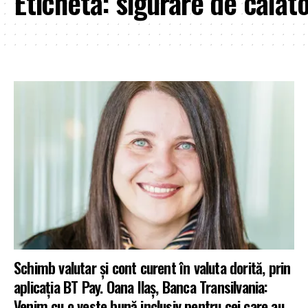
Etichetă:
sigurare de călăto
Schimb valutar și cont curent în valuta dorită, prin
aplicația BT Pay. Oana Ilaș, Banca Transilvania:
Venim cu o veste bună inclusiv pentru cei care au