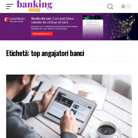
Etichetă:
top angajatori banci