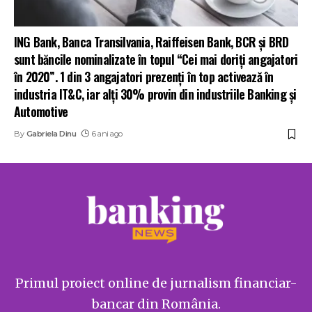
ING Bank, Banca Transilvania, Raiffeisen Bank, BCR și BRD
sunt băncile nominalizate în topul “Cei mai doriţi angajatori
în 2020”. 1 din 3 angajatori prezenți în top activează în
industria IT&C, iar alți 30% provin din industriile Banking și
Automotive
By
Gabriela Dinu
6 ani ago
Primul proiect online de jurnalism financiar-
bancar din România.