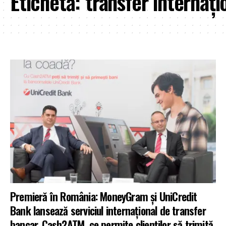
Etichetă:
transfer internați
Premieră în România: MoneyGram şi UniCredit
Bank lansează serviciul internațional de transfer
bancar, Cash2ATM, ce permite clienților să trimită