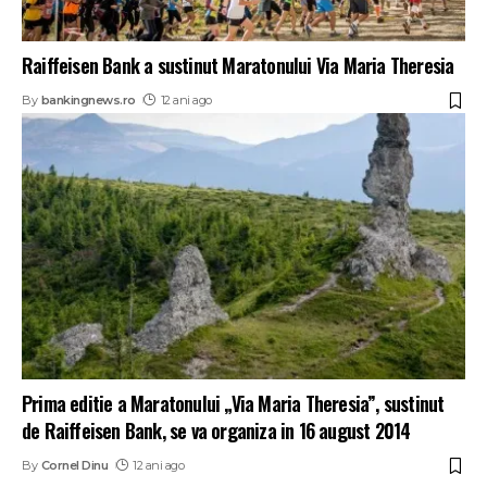
Raiffeisen Bank a sustinut Maratonului Via Maria Theresia
By
bankingnews.ro
12 ani ago
Prima editie a Maratonului „Via Maria Theresia”, sustinut
de Raiffeisen Bank, se va organiza in 16 august 2014
By
Cornel Dinu
12 ani ago