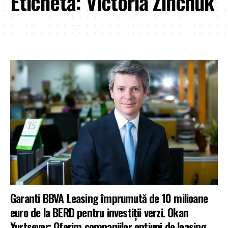
Etichetă:
Victoria Zinchuk
Garanti BBVA Leasing împrumută de 10 milioane
euro de la BERD pentru investiții verzi. Okan
Yurtsever: Oferim companiilor opțiuni de leasing