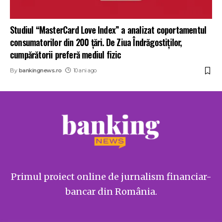
Studiul “MasterCard Love Index” a analizat coportamentul
consumatorilor din 200 țări. De Ziua Îndrăgostiților,
cumpărătorii preferă mediul fizic
By
bankingnews.ro
10 ani ago
Primul proiect online de jurnalism financiar-
bancar din România.