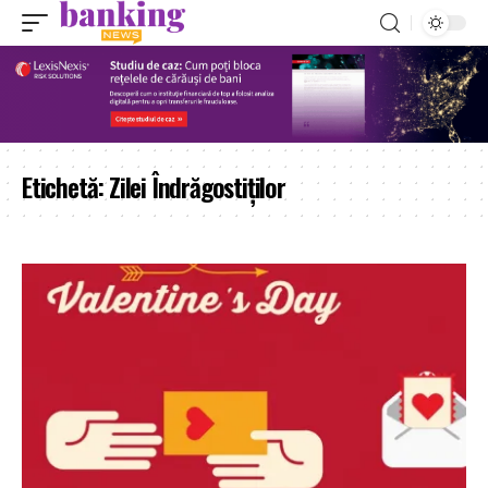
Etichetă:
Zilei Îndrăgostiților