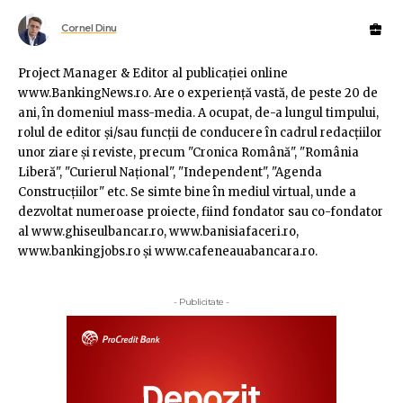
Cornel Dinu
Project Manager & Editor al publicaţiei online
www.BankingNews.ro. Are o experienţă vastă, de peste 20 de
ani, în domeniul mass-media. A ocupat, de-a lungul timpului,
rolul de editor şi/sau funcţii de conducere în cadrul redacţiilor
unor ziare şi reviste, precum "Cronica Română", "România
Liberă", "Curierul Naţional", "Independent", "Agenda
Construcţiilor" etc. Se simte bine în mediul virtual, unde a
dezvoltat numeroase proiecte, fiind fondator sau co-fondator
al www.ghiseulbancar.ro, www.banisiafaceri.ro,
www.bankingjobs.ro şi www.cafeneauabancara.ro.
- Publicitate -