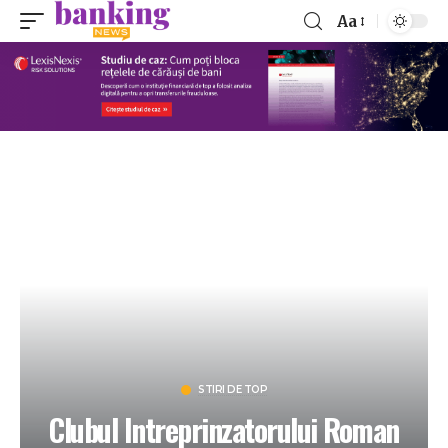
Aa
STIRI DE TOP
Clubul Intreprinzatorului Roman