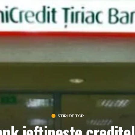
STIRI DE TOP
nk ieftineste creditel