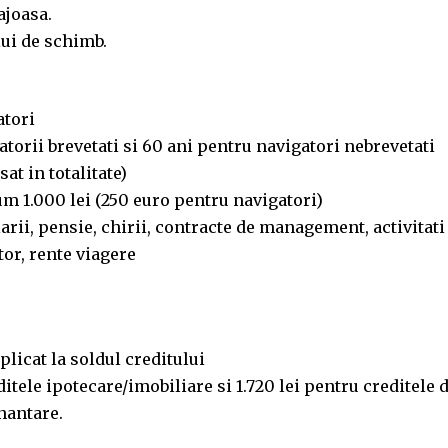
ajoasa.
lui de schimb.
atori
torii brevetati si 60 ani pentru navigatori nebrevetati
at in totalitate)
um 1.000 lei (250 euro pentru navigatori)
larii, pensie, chirii, contracte de management, activitati
tor, rente viagere
licat la soldul creditului
itele ipotecare/imobiliare si 1.720 lei pentru creditele 
nantare.