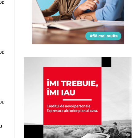
or
or
or
u