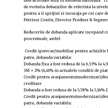
nou-acordate sunt in moneda nationala. Tina
de evolutia dobanzilor de referinta la nivel
pentru a ii sprijini si incuraja pe cei care 
Petrisor Costin, Director Produse & Segment
Reducerile de dobanda aplicate incepand cu
procentuale, astfel:
Credit ipotecar/imobiliar pentru achizitie 
patru, dobanda variabila:
Dobanda fixa a fost redusa de la 6,53% la 4
3M + 2% (4,41% in actualele conditii de piat
Credit pentru aranjamente/modernizari/dezv
creditare
Dobanda a fost redusa de la 5,78% la 5,16% 
Credit pentru aranjamente/modernizari/dezvo
patru, dobanda variabila: