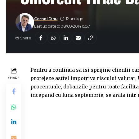
Cornel Dinu
12 ani ago
Last updated: 08/09/2014 15:57
Share
Pentru a continua sa isi sprijine clientii c
protejeze astfel impotriva riscului valutar,
SHARE
procentuale, dobanzile pentru toate facilitat
incepand cu luna septembrie, se arata intr-