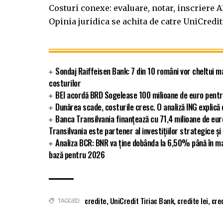
Costuri conexe: evaluare, notar, inscriere 
Opinia juridica se achita de catre UniCredit
Sondaj Raiffeisen Bank: 7 din 10 români vor cheltui m
costurilor
BEI acordă BRD Sogelease 100 milioane de euro pentr
Dunărea scade, costurile cresc. O analiză ING explic
Banca Transilvania finanțează cu 71,4 milioane de eu
Transilvania este partener al investițiilor strategice și
Analiza BCR: BNR va ține dobânda la 6,50% până în ma
bază pentru 2026
credite
,
UniCredit Tiriac Bank
,
credite lei
,
cred
TAGGED: