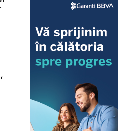
si
r
or