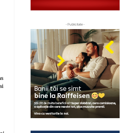
- Publicitate -
ns
ai