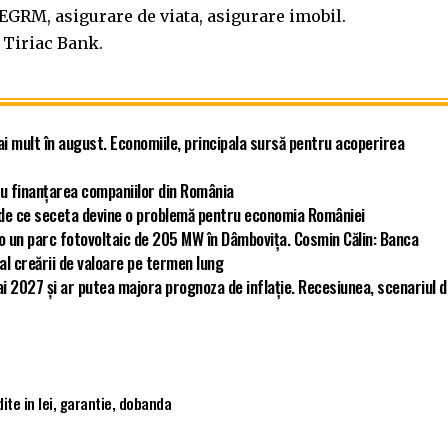
AEGRM, asigurare de viata, asigurare imobil.
 Tiriac Bank.
ai mult în august. Economiile, principala sursă pentru acoperirea
u finanțarea companiilor din România
ă de ce seceta devine o problemă pentru economia României
ro un parc fotovoltaic de 205 MW în Dâmbovița. Cosmin Călin: Banca
 al creării de valoare pe termen lung
i 2027 și ar putea majora prognoza de inflație. Recesiunea, scenariul 
ite in lei
,
garantie
,
dobanda