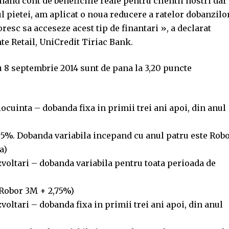
nd cont de beneficiile reale pentru clientii nostri dar 
ul pietei, am aplicat o noua reducere a ratelor dobanzilo
doresc sa acceseze acest tip de finantari », a declarat
e Retail, UniCredit Tiriac Bank.
 8 septembrie 2014 sunt de pana la 3,20 puncte
locuinta – dobanda fixa in primii trei ani apoi, din anul
,95%. Dobanda variabila incepand cu anul patru este Rob
a)
oltari – dobanda variabila pentru toata perioada de
(Robor 3M + 2,75%)
ltari – dobanda fixa in primii trei ani apoi, din anul