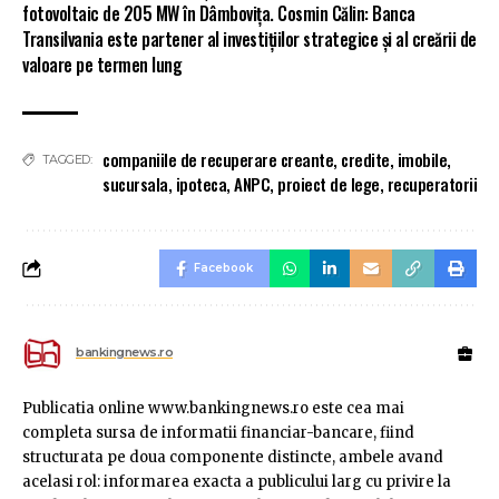
fotovoltaic de 205 MW în Dâmbovița. Cosmin Călin: Banca
Transilvania este partener al investițiilor strategice și al creării de
valoare pe termen lung
companiile de recuperare creante
,
credite
,
imobile
,
TAGGED:
sucursala
,
ipoteca
,
ANPC
,
proiect de lege
,
recuperatorii
Facebook
bankingnews.ro
Publicatia online www.bankingnews.ro este cea mai
completa sursa de informatii financiar-bancare, fiind
structurata pe doua componente distincte, ambele avand
acelasi rol: informarea exacta a publicului larg cu privire la