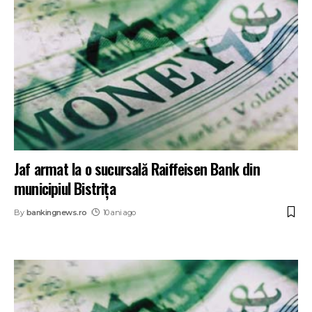
Jaf armat la o sucursală Raiffeisen Bank din
municipiul Bistrița
By
bankingnews.ro
10 ani ago