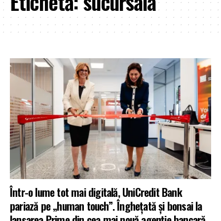
Etichetă:
sucursala
Într-o lume tot mai digitală, UniCredit Bank
pariază pe „human touch”. Înghețată și bonsai la
lansarea Prime din cea mai nouă agenție bancară