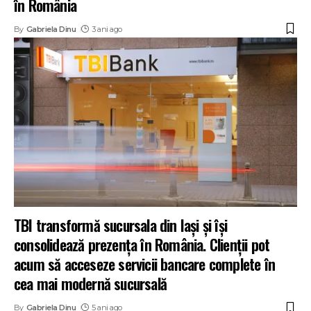
în România
By
Gabriela Dinu
3 ani ago
TBI transformă sucursala din Iași și își
consolidează prezența în România. Clienții pot
acum să acceseze servicii bancare complete în
cea mai modernă sucursală
By
Gabriela Dinu
5 ani ago