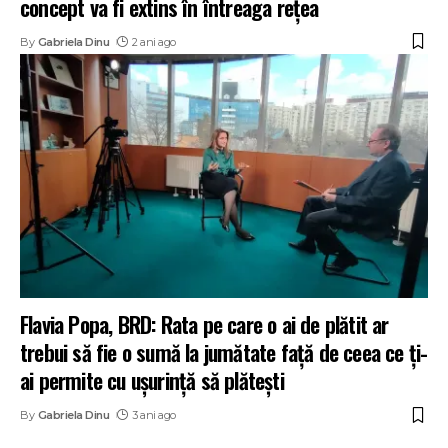
concept va fi extins în întreaga rețea
By
Gabriela Dinu
2 ani ago
Flavia Popa, BRD: Rata pe care o ai de plătit ar
trebui să fie o sumă la jumătate față de ceea ce ți-
ai permite cu ușurință să plătești
By
Gabriela Dinu
3 ani ago