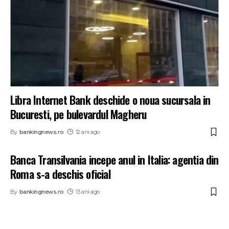
Libra Internet Bank deschide o noua sucursala in
Bucuresti, pe bulevardul Magheru
By
bankingnews.ro
12 ani ago
Banca Transilvania incepe anul in Italia: agentia din
Roma s-a deschis oficial
By
bankingnews.ro
13 ani ago