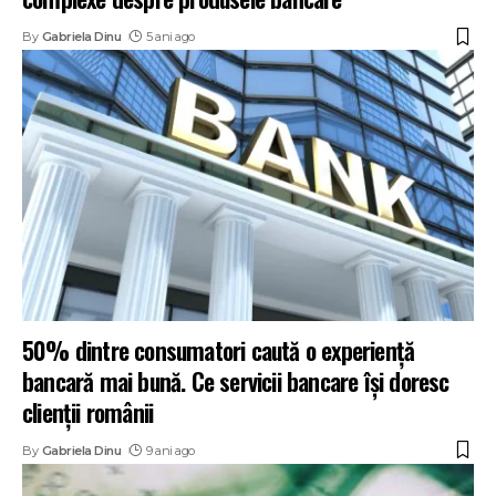
By
Gabriela Dinu
5 ani ago
50% dintre consumatori caută o experiență
bancară mai bună. Ce servicii bancare își doresc
clienţii românii
By
Gabriela Dinu
9 ani ago