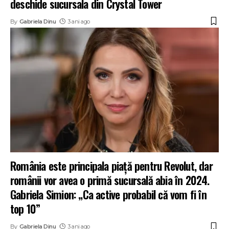
deschide sucursala din Crystal Tower
By
Gabriela Dinu
3 ani ago
România este principala piață pentru Revolut, dar
românii vor avea o primă sucursală abia în 2024.
Gabriela Simion: „Ca active probabil că vom fi în
top 10”
By
Gabriela Dinu
3 ani ago