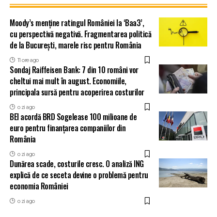
Moody’s menține ratingul României la ‘Baa3’,
cu perspectivă negativă. Fragmentarea politică
de la București, marele risc pentru România
11 ore ago
Sondaj Raiffeisen Bank: 7 din 10 români vor
cheltui mai mult în august. Economiile,
principala sursă pentru acoperirea costurilor
o zi ago
BEI acordă BRD Sogelease 100 milioane de
euro pentru finanțarea companiilor din
România
o zi ago
Dunărea scade, costurile cresc. O analiză ING
explică de ce seceta devine o problemă pentru
economia României
o zi ago