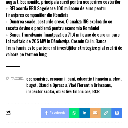
august. Economiile, principala sursă pentru acoperirea costurilor
BEI acordă BRD Sogelease 100 milioane de euro pentru
finanțarea companiilor din România
Dunărea scade, costurile cresc. O analiză ING explică de ce
seceta devine o problemă pentru economia României
Banca Transilvania finanțează cu 71,4 milioane de euro un parc
fotovoltaic de 205 MW în Dâmbovița. Cosmin Călin: Banca
Transilvania este partener al investițiilor strategice și al creării de
valoare pe termen lung
economisire
,
economii
,
bani
,
educatie financiara
,
elevi
,
TAGGED:
buget
,
Claudia Oprescu
,
Vlad Florentin Drinceanu
,
inspector scolar
,
obiective financiare
,
BCR
Facebook