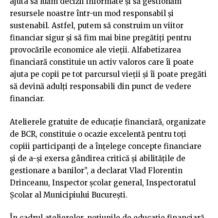
ajuta să luăm decizii informate și să gestionăm
resursele noastre într-un mod responsabil și
sustenabil. Astfel, putem să construim un viitor
financiar sigur și să fim mai bine pregătiți pentru
provocările economice ale vieții. Alfabetizarea
financiară constituie un activ valoros care îi poate
ajuta pe copii pe tot parcursul vieții și îi poate pregăti
să devină adulți responsabili din punct de vedere
financiar.
Atelierele gratuite de educație financiară, organizate
de BCR, constituie o ocazie excelentă pentru toți
copiii participanți de a înțelege concepte financiare
și de a-și exersa gândirea critică și abilitățile de
gestionare a banilor”, a declarat Vlad Florentin
Drinceanu, Inspector școlar general, Inspectoratul
Școlar al Municipiului București.
În cadrul atelierelor, noțiunile de educație financiară