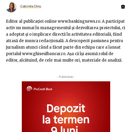
Gabriela Dinu
Editor al publicaţiei online www.bankingnews.ro. A participat
activ nu numai în managementul şi dezvoltarea proiectului, ci
a adoptat şi o implicare directă în activitatea editorială, fiind
atrasă de munca redacţională. A descoperit pasiunea pentru
jurnalism atunci când a făcut parte din echipa care a lansat
portalul www.ghiseulbancar.ro. Așa că îşi asumă rolul de
editor, alcătuind, de cele mai multe ori, materiale de analiză.
- Publicitate -