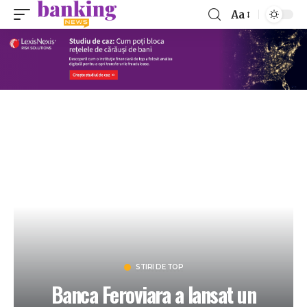
Aa
STIRI DE TOP
Banca Feroviara a lansat un