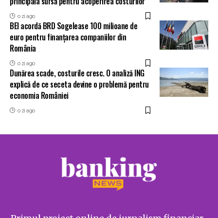
principala sursă pentru acoperirea costurilor
o zi ago
BEI acordă BRD Sogelease 100 milioane de
euro pentru finanțarea companiilor din
România
o zi ago
Dunărea scade, costurile cresc. O analiză ING
explică de ce seceta devine o problemă pentru
economia României
o zi ago