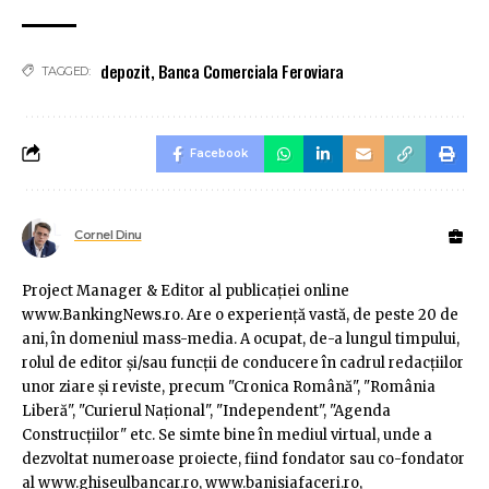
depozit
,
Banca Comerciala Feroviara
TAGGED:
Facebook
Cornel Dinu
Project Manager & Editor al publicaţiei online
www.BankingNews.ro. Are o experienţă vastă, de peste 20 de
ani, în domeniul mass-media. A ocupat, de-a lungul timpului,
rolul de editor şi/sau funcţii de conducere în cadrul redacţiilor
unor ziare şi reviste, precum "Cronica Română", "România
Liberă", "Curierul Naţional", "Independent", "Agenda
Construcţiilor" etc. Se simte bine în mediul virtual, unde a
dezvoltat numeroase proiecte, fiind fondator sau co-fondator
al www.ghiseulbancar.ro, www.banisiafaceri.ro,