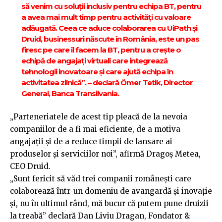
să venim cu soluții inclusiv pentru echipa BT, pentru
a avea mai mult timp pentru activități cu valoare
adăugată. Ceea ce aduce colaborarea cu UiPath şi
Druid, businessuri născute în România, este un pas
firesc pe care îl facem la BT, pentru a creşte o
echipă de angajați virtuali care integrează
tehnologii inovatoare şi care ajută echipa în
activitatea zilnică”. – declară Ömer Tetik, Director
General, Banca Transilvania.
„Parteneriatele de acest tip pleacă de la nevoia
companiilor de a fi mai eficiente, de a motiva
angajații și de a reduce timpii de lansare ai
produselor și serviciilor noi”, afirmă Dragoș Metea,
CEO Druid.
„Sunt fericit să văd trei companii românești care
colaborează într-un domeniu de avangardă și inovație
și, nu în ultimul rând, mă bucur că putem pune druizii
la treabă” declară Dan Liviu Dragan, Fondator &