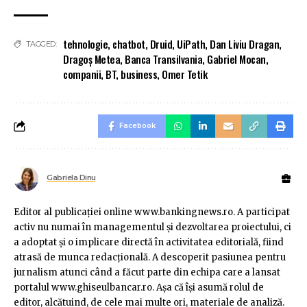
tehnologie
,
chatbot
,
Druid
,
UiPath
,
Dan Liviu Dragan
,
TAGGED:
Dragoș Metea
,
Banca Transilvania
,
Gabriel Mocan
,
companii
,
BT
,
business
,
Omer Tetik
Facebook
Gabriela Dinu
Editor al publicaţiei online www.bankingnews.ro. A participat
activ nu numai în managementul şi dezvoltarea proiectului, ci
a adoptat şi o implicare directă în activitatea editorială, fiind
atrasă de munca redacţională. A descoperit pasiunea pentru
jurnalism atunci când a făcut parte din echipa care a lansat
portalul www.ghiseulbancar.ro. Așa că îşi asumă rolul de
editor, alcătuind, de cele mai multe ori, materiale de analiză.