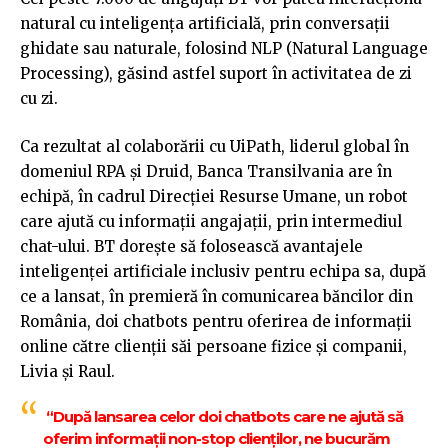
natural cu inteligența artificială, prin conversații
ghidate sau naturale, folosind NLP (Natural Language
Processing), găsind astfel suport în activitatea de zi
cu zi.
Ca rezultat al colaborării cu UiPath, liderul global în
domeniul RPA şi Druid, Banca Transilvania are în
echipă, în cadrul Direcției Resurse Umane, un robot
care ajută cu informații angajații, prin intermediul
chat-ului. BT doreşte să folosească avantajele
inteligenței artificiale inclusiv pentru echipa sa, după
ce a lansat, în premieră în comunicarea băncilor din
România, doi chatbots pentru oferirea de informații
online către clienții săi persoane fizice şi companii,
Livia şi Raul.
“După lansarea celor doi chatbots care ne ajută să
oferim informații non-stop clienților, ne bucurăm