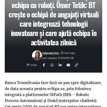
echipa cu roboți. Ömer Tetik: BT
creşte o echipă de angajați virtuali
care integrează tehnologii
inovatoare şi care ajută echipa în
activitatea zilnică
Gabriela Dinu
8 ani ago
Last updated: 12/10/2018 13:16
Share
Banca Transilvania face încă un pas spre digitalizare,
de data aceasta pentru echipa sa, prin folosirea
integrată a platformelor UiPath (RPA – Robotic
Process Automation) și Druid (enterprise chatbots).
Cei peste 7.000 de angajați BT vor putea interacționa