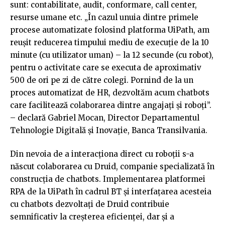
sunt: contabilitate, audit, conformare, call center,
resurse umane etc. „În cazul unuia dintre primele
procese automatizate folosind platforma UiPath, am
reuşit reducerea timpului mediu de execuție de la 10
minute (cu utilizator uman) – la 12 secunde (cu robot),
pentru o activitate care se executa de aproximativ
500 de ori pe zi de către colegi. Pornind de la un
proces automatizat de HR, dezvoltăm acum chatbots
care facilitează colaborarea dintre angajați şi roboți”.
– declară Gabriel Mocan, Director Departamentul
Tehnologie Digitală și Inovație, Banca Transilvania.
Din nevoia de a interacționa direct cu roboții s-a
născut colaborarea cu Druid, companie specializată în
construcția de chatbots. Implementarea platformei
RPA de la UiPath în cadrul BT și interfațarea acesteia
cu chatbots dezvoltați de Druid contribuie
semnificativ la creșterea eficienței, dar și a