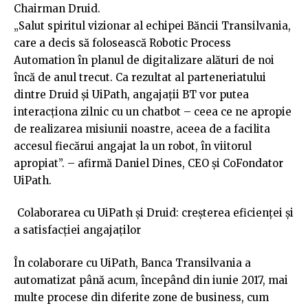
Chairman Druid.
„Salut spiritul vizionar al echipei Băncii Transilvania,
care a decis să folosească Robotic Process
Automation în planul de digitalizare alături de noi
încă de anul trecut. Ca rezultat al parteneriatului
dintre Druid și UiPath, angajații BT vor putea
interacționa zilnic cu un chatbot – ceea ce ne apropie
de realizarea misiunii noastre, aceea de a facilita
accesul fiecărui angajat la un robot, în viitorul
apropiat”. – afirmă Daniel Dines, CEO și CoFondator
UiPath.
Colaborarea cu UiPath şi Druid: creșterea eficienței și
a satisfacției angajaților
În colaborare cu UiPath, Banca Transilvania a
automatizat până acum, începând din iunie 2017, mai
multe procese din diferite zone de business, cum