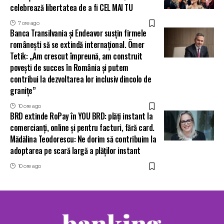
celebrează libertatea de a fi CEL MAI TU
7 ore ago
Banca Transilvania și Endeavor susțin firmele
românești să se extindă internațional. Ömer
Tetik: „Am crescut împreună, am construit
povești de succes în România și putem
contribui la dezvoltarea lor inclusiv dincolo de
granițe”
10 ore ago
BRD extinde RoPay în YOU BRD: plăți instant la
comercianți, online și pentru facturi, fără card.
Mădălina Teodorescu: Ne dorim să contribuim la
adoptarea pe scară largă a plăților instant
10 ore ago