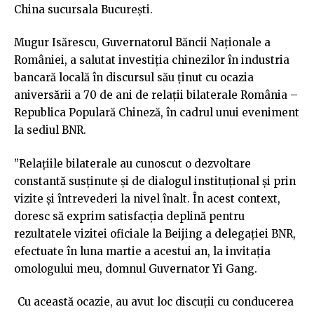
China sucursala București.
Mugur Isărescu, Guvernatorul Băncii Naționale a
României, a salutat investiția chinezilor în industria
bancară locală în discursul său ținut cu ocazia
aniversării a 70 de ani de relații bilaterale România –
Republica Populară Chineză, în cadrul unui eveniment
la sediul BNR.
”Relațiile bilaterale au cunoscut o dezvoltare
constantă susținute și de dialogul instituțional și prin
vizite și întrevederi la nivel înalt. În acest context,
doresc să exprim satisfacția deplină pentru
rezultatele vizitei oficiale la Beijing a delegației BNR,
efectuate în luna martie a acestui an, la invitația
omologului meu, domnul Guvernator Yi Gang.
Cu această ocazie, au avut loc discuții cu conducerea