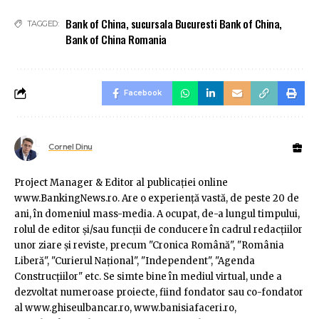
Bank of China
,
sucursala Bucuresti Bank of China
,
TAGGED:
Bank of China Romania
Facebook
Cornel Dinu
Project Manager & Editor al publicaţiei online
www.BankingNews.ro. Are o experienţă vastă, de peste 20 de
ani, în domeniul mass-media. A ocupat, de-a lungul timpului,
rolul de editor şi/sau funcţii de conducere în cadrul redacţiilor
unor ziare şi reviste, precum "Cronica Română", "România
Liberă", "Curierul Naţional", "Independent", "Agenda
Construcţiilor" etc. Se simte bine în mediul virtual, unde a
dezvoltat numeroase proiecte, fiind fondator sau co-fondator
al www.ghiseulbancar.ro, www.banisiafaceri.ro,