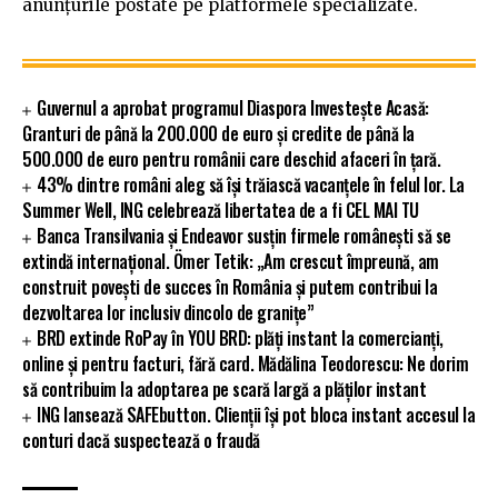
anunțurile postate pe platformele specializate.
Guvernul a aprobat programul Diaspora Investește Acasă:
Granturi de până la 200.000 de euro și credite de până la
500.000 de euro pentru românii care deschid afaceri în țară.
43% dintre români aleg să își trăiască vacanțele în felul lor. La
Summer Well, ING celebrează libertatea de a fi CEL MAI TU
Banca Transilvania și Endeavor susțin firmele românești să se
extindă internațional. Ömer Tetik: „Am crescut împreună, am
construit povești de succes în România și putem contribui la
dezvoltarea lor inclusiv dincolo de granițe”
BRD extinde RoPay în YOU BRD: plăți instant la comercianți,
online și pentru facturi, fără card. Mădălina Teodorescu: Ne dorim
să contribuim la adoptarea pe scară largă a plăților instant
ING lansează SAFEbutton. Clienții își pot bloca instant accesul la
conturi dacă suspectează o fraudă