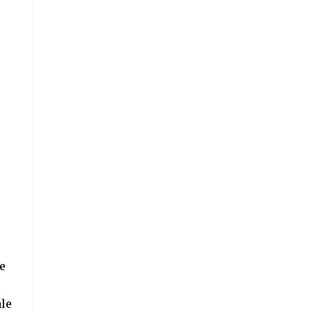
le
ă
ale