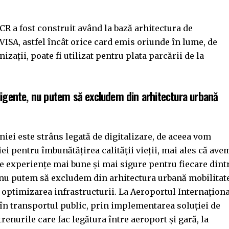
R a fost construit având la bază arhitectura de
ISA, astfel încât orice card emis oriunde în lume, de
zații, poate fi utilizat pentru plata parcării de la
igente, nu putem să excludem din arhitectura urbană
iei este strâns legată de digitalizare, de aceea vom
 pentru îmbunătățirea calității vieții, mai ales că ave
ze experiențe mai bune și mai sigure pentru fiecare dint
 nu putem să excludem din arhitectura urbană mobilitat
n optimizarea infrastructurii. La Aeroportul Internațion
 în transportul public, prin implementarea soluției de
renurile care fac legătura între aeroport și gară, la