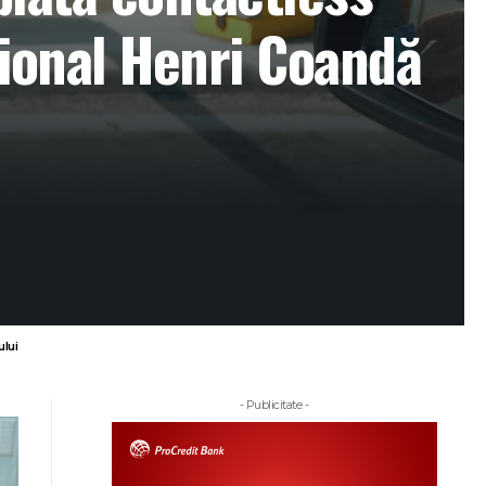
țional Henri Coandă
lui
- Publicitate -