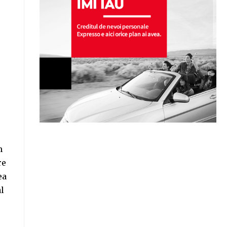
m
re
ea
al