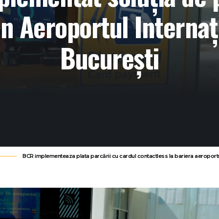
in Aeroportul Interna
București
BCR implementeaza plata parcării cu cardul contactless la bariera aeroportu