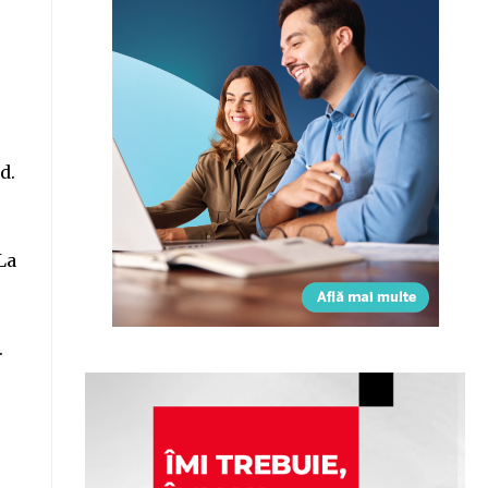
d.
La
.