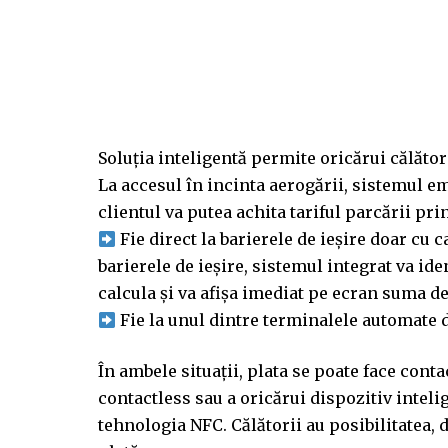
Soluția inteligentă permite oricărui călăto
La accesul în incinta aerogării, sistemul em
clientul va putea achita tariful parcării pr
Fie direct la barierele de ieșire doar cu 
barierele de ieșire, sistemul integrat va id
calcula și va afișa imediat pe ecran suma de
Fie la unul dintre terminalele automate d
În ambele situații, plata se poate face cont
contactless sau a oricărui dispozitiv intelig
tehnologia NFC. Călătorii au posibilitatea,