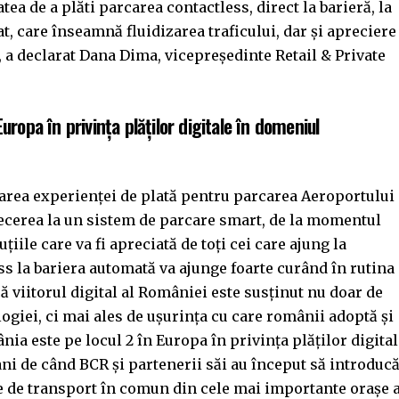
tea de a plăti parcarea contactless, direct la barieră, la
zat, care înseamnă fluidizarea traficului, dar și apreciere
”, a declarat Dana Dima, vicepreședinte Retail & Private
uropa în privința plăților digitale în domeniul
area experienței de plată pentru parcarea Aeroportului
ecerea la un sistem de parcare smart, de la momentul
uțiile care va fi apreciată de toți cei care ajung la
ss la bariera automată va ajunge foarte curând în rutina
ă viitorul digital al României este susținut nu doar de
giei, ci mai ales de ușurința cu care românii adoptă și
ânia este pe locul 2 în Europa în privința plăților digita
ani de când BCR și partenerii săi au început să introduc
le de transport în comun din cele mai importante orașe 