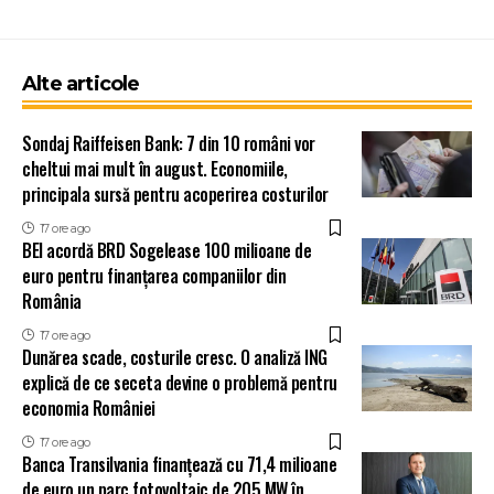
Alte articole
Sondaj Raiffeisen Bank: 7 din 10 români vor
cheltui mai mult în august. Economiile,
principala sursă pentru acoperirea costurilor
17 ore ago
BEI acordă BRD Sogelease 100 milioane de
euro pentru finanțarea companiilor din
România
17 ore ago
Dunărea scade, costurile cresc. O analiză ING
explică de ce seceta devine o problemă pentru
economia României
17 ore ago
Banca Transilvania finanțează cu 71,4 milioane
de euro un parc fotovoltaic de 205 MW în