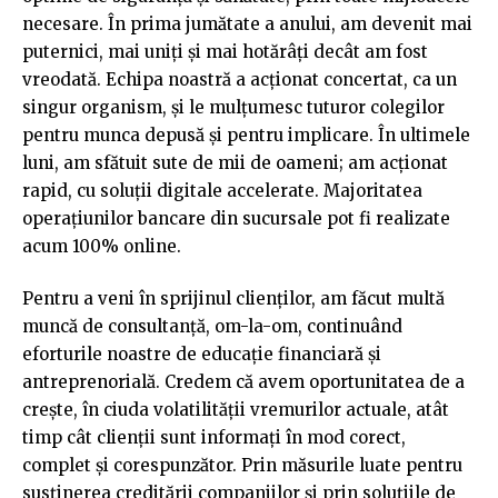
necesare. În prima jumătate a anului, am devenit mai
puternici, mai uniți și mai hotărâți decât am fost
vreodată. Echipa noastră a acționat concertat, ca un
singur organism, și le mulțumesc tuturor colegilor
pentru munca depusă și pentru implicare. În ultimele
luni, am sfătuit sute de mii de oameni; am acționat
rapid, cu soluții digitale accelerate. Majoritatea
operațiunilor bancare din sucursale pot fi realizate
acum 100% online.
Pentru a veni în sprijinul clienților, am făcut multă
muncă de consultanță, om-la-om, continuând
eforturile noastre de educație financiară și
antreprenorială. Credem că avem oportunitatea de a
crește, în ciuda volatilității vremurilor actuale, atât
timp cât clienții sunt informați în mod corect,
complet și corespunzător. Prin măsurile luate pentru
susținerea creditării companiilor și prin soluțiile de