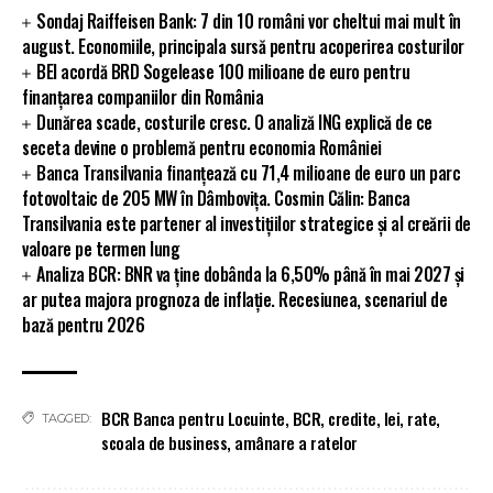
Sondaj Raiffeisen Bank: 7 din 10 români vor cheltui mai mult în
august. Economiile, principala sursă pentru acoperirea costurilor
BEI acordă BRD Sogelease 100 milioane de euro pentru
finanțarea companiilor din România
Dunărea scade, costurile cresc. O analiză ING explică de ce
seceta devine o problemă pentru economia României
Banca Transilvania finanțează cu 71,4 milioane de euro un parc
fotovoltaic de 205 MW în Dâmbovița. Cosmin Călin: Banca
Transilvania este partener al investițiilor strategice și al creării de
valoare pe termen lung
Analiza BCR: BNR va ține dobânda la 6,50% până în mai 2027 și
ar putea majora prognoza de inflație. Recesiunea, scenariul de
bază pentru 2026
BCR Banca pentru Locuinte
,
BCR
,
credite
,
lei
,
rate
,
TAGGED:
scoala de business
,
amânare a ratelor