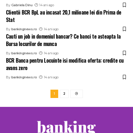
By
Gabriela Dinu
14 ani ago
Clientii BCR BpL au incasat 20,1 milioane lei din Prima de
Stat
By
bankingnews.ro
14 ani ago
Cauti un job in domeniul bancar? Ce banci te asteapta la
Bursa locurilor de munca
By
bankingnews.ro
14 ani ago
BCR Banca pentru Locuinte isi modifica oferta: credite cu
avans zero
By
bankingnews.ro
14 ani ago
1
2