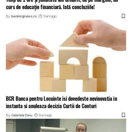
curs de educație financiară. Iată concluziile!
By
bankingnews.ro
9 ani ago
BCR Banca pentru Locuinte isi dovedeste nevinovatia in
instanta si anuleaza decizia Curtii de Conturi
By
Gabriela Dinu
9 ani ago