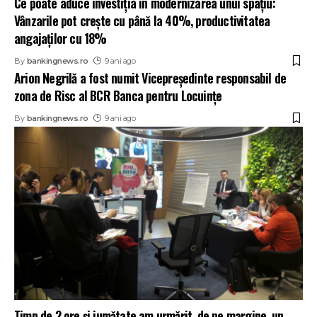
Ce poate aduce investiția în modernizarea unui spațiu:
Vânzarile pot crește cu până la 40%, productivitatea
angajaților cu 18%
By
bankingnews.ro
9 ani ago
Arion Negrilă a fost numit Vicepreședinte responsabil de
zona de Risc al BCR Banca pentru Locuințe
By
bankingnews.ro
9 ani ago
Timp de 2 ore și jumătate am urmărit, de pe margine, un