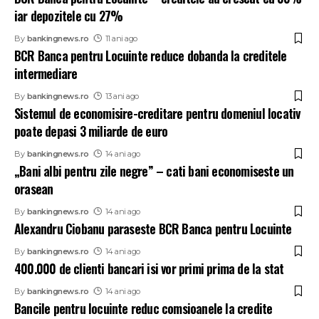
iar depozitele cu 27%
By
bankingnews.ro
11 ani ago
BCR Banca pentru Locuinte reduce dobanda la creditele
intermediare
By
bankingnews.ro
13 ani ago
Sistemul de economisire-creditare pentru domeniul locativ
poate depasi 3 miliarde de euro
By
bankingnews.ro
14 ani ago
„Bani albi pentru zile negre” – cati bani economiseste un
orasean
By
bankingnews.ro
14 ani ago
Alexandru Ciobanu paraseste BCR Banca pentru Locuinte
By
bankingnews.ro
14 ani ago
400.000 de clienti bancari isi vor primi prima de la stat
By
bankingnews.ro
14 ani ago
Bancile pentru locuinte reduc comsioanele la credite