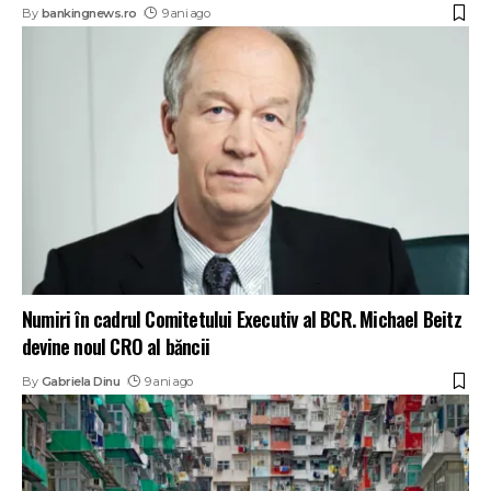
By
bankingnews.ro
9 ani ago
Numiri în cadrul Comitetului Executiv al BCR. Michael Beitz
devine noul CRO al băncii
By
Gabriela Dinu
9 ani ago