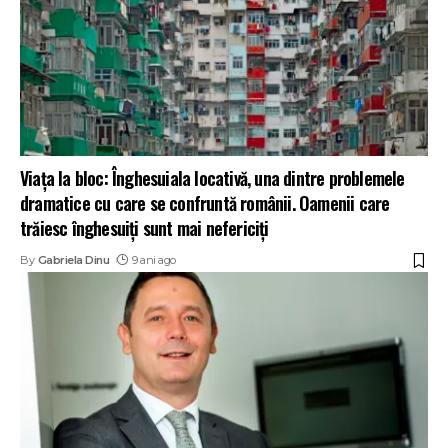
Viaţa la bloc: Înghesuiala locativă, una dintre problemele
dramatice cu care se confruntă românii. Oamenii care
trăiesc înghesuiţi sunt mai nefericiţi
By
Gabriela Dinu
9 ani ago