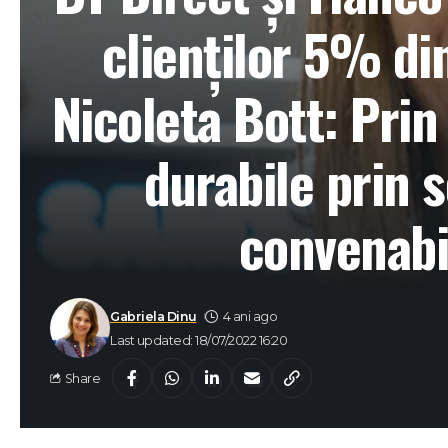
clienților 5% di
Nicoleta Bott: Pri
durabile prin s
convenabil
Gabriela Dinu
4 ani ago
Last updated: 18/07/2022 16:20
Share