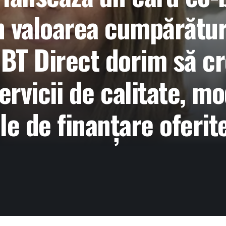
n valoarea cumpărături
n BT Direct dorim să c
ervicii de calitate, mo
e de finanțare oferite