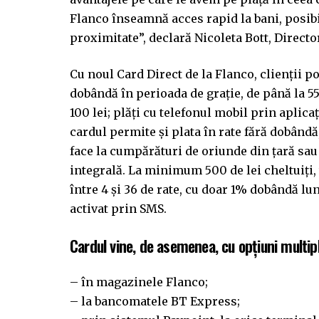
Flanco înseamnă acces rapid la bani, posibi
proximitate”, declară Nicoleta Bott, Directo
Cu noul Card Direct de la Flanco, clienții 
dobândă în perioada de grație, de până la 55
100 lei; plăți cu telefonul mobil prin aplic
cardul permite și plata în rate fără dobândă,
face la cumpărături de oriunde din țară sau 
integrală. La minimum 500 de lei cheltuiți, 
între 4 și 36 de rate, cu doar 1% dobândă lu
activat prin SMS.
Cardul vine, de asemenea, cu opțiuni multip
– în magazinele Flanco;
– la bancomatele BT Express;