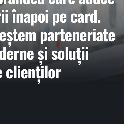
i înapoi pe card.
reștem parteneriate
derne și soluții
 clienților