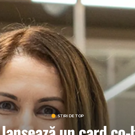
STIRI DE TOP
o lansează un card co