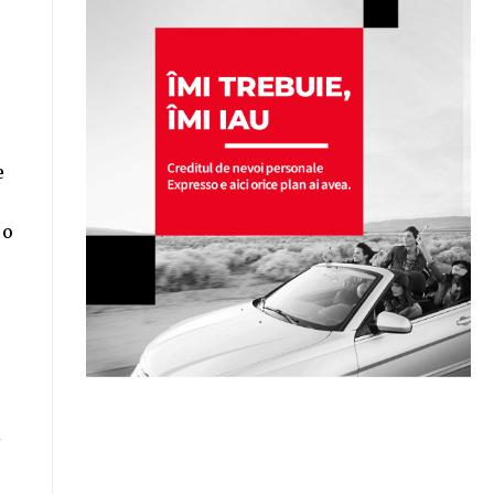
e
 o
i