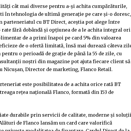
ități cât mai diverse pentru a-și achita cumpărăturile,
sti în tehnologia de ultimă generație pe care și-o doresc,
n parteneriatul cu BT Direct, aceștia pot alege între
5 rate fără dobândă și opțiunea de a le achita integral ori
plimentar de a primi înapoi pe card 5% din valoarea
icieze de o ofertă limitată, însă mai durează câteva zil
 pentru o perioadă de grație de până la 55 de zile, cu
ultanții noștri din magazine pot ajuta fiecare client să
u Nicușan, Director de marketing, Flanco Retail.
arteneriat este posibilitatea de a achita orice rată BT
întreaga rețea națională Flanco, formată din 153 de
te durabile prin servicii de calitate, moderne și soluți
 Alături de Flanco lansăm un card care valorifică
ce privește modalitatea de finanțare. Cardul Direct de la