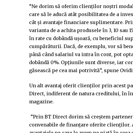
“Ne dorim să oferim clienților noștri modal
care să le aducă atât posibilitatea de a inve
cât și avantaje financiare suplimentare. Pri
varianta de a achita produsele în 3, 10 sau 1
în rate cu dobândă ușoară, cu beneficiul su
cumpărăturii. Dacă, de exemplu, vor să benef
până când salariul va intra în cont, pot opta
dobândă 0%. Opțiunile sunt diverse, iar cons
găsească pe cea mai potrivită”, spune Ovidi
Un alt avantaj oferit clienților prin acest p
Direct, indiferent de natura creditului, în 
magazine.
”Prin BT Direct dorim să creștem parteneria
convenabile de finanțare oferite clienților.
avantajele pe care le avem pe piață în ceea 