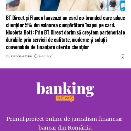
BT Direct și Flanco lansează un card co-branded care aduce
clienților 5% din valoarea cumpărăturii înapoi pe card.
Nicoleta Bott: Prin BT Direct dorim să creștem parteneriate
durabile prin servicii de calitate, moderne și soluții
convenabile de finanțare oferite clienților
By
Gabriela Dinu
4 ani ago
Primul proiect online de jurnalism financiar-
bancar din România.