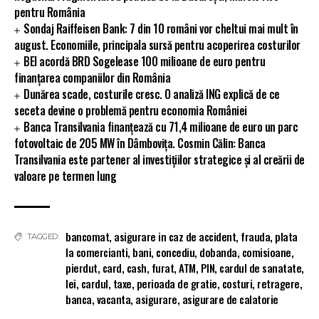
pentru România
Sondaj Raiffeisen Bank: 7 din 10 români vor cheltui mai mult în
august. Economiile, principala sursă pentru acoperirea costurilor
BEI acordă BRD Sogelease 100 milioane de euro pentru
finanțarea companiilor din România
Dunărea scade, costurile cresc. O analiză ING explică de ce
seceta devine o problemă pentru economia României
Banca Transilvania finanțează cu 71,4 milioane de euro un parc
fotovoltaic de 205 MW în Dâmbovița. Cosmin Călin: Banca
Transilvania este partener al investițiilor strategice și al creării de
valoare pe termen lung
bancomat
,
asigurare in caz de accident
,
frauda
,
plata
TAGGED:
la comercianti
,
bani
,
concediu
,
dobanda
,
comisioane
,
pierdut
,
card
,
cash
,
furat
,
ATM
,
PIN
,
cardul de sanatate
,
lei
,
cardul
,
taxe
,
perioada de gratie
,
costuri
,
retragere
,
banca
,
vacanta
,
asigurare
,
asigurare de calatorie