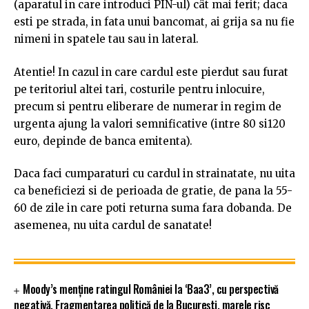
(aparatul in care introduci PIN-ul) cât mai ferit; daca
esti pe strada, in fata unui bancomat, ai grija sa nu fie
nimeni in spatele tau sau in lateral.
Atentie! In cazul in care cardul este pierdut sau furat
pe teritoriul altei tari, costurile pentru inlocuire,
precum si pentru eliberare de numerar in regim de
urgenta ajung la valori semnificative (intre 80 si120
euro, depinde de banca emitenta).
Daca faci cumparaturi cu cardul in strainatate, nu uita
ca beneficiezi si de perioada de gratie, de pana la 55-
60 de zile in care poti returna suma fara dobanda. De
asemenea, nu uita cardul de sanatate!
Moody’s menține ratingul României la ‘Baa3’, cu perspectivă
negativă. Fragmentarea politică de la București, marele risc