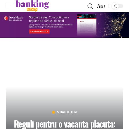
Aa
STIRI DE TOP
Reguli pentru o vacanta placuta: