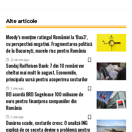
Alte articole
Moody’s menține ratingul României la ‘Baa3’,
cu perspectivă negativă. Fragmentarea politică
de la București, marele risc pentru România
22 de ore ago
Sondaj Raiffeisen Bank: 7 din 10 români vor
cheltui mai mult în august. Economiile,
principala sursă pentru acoperirea costurilor
2 zile ago
BEI acordă BRD Sogelease 100 milioane de
euro pentru finanțarea companiilor din
România
2 zile ago
Dunărea scade, costurile cresc. O analiză ING
explică de ce seceta devine o problemă pentru