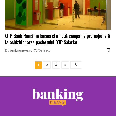
OTP Bank România lansează o nouă campanie promoţională
la achiziționarea pachetului OTP Salariat
By
bankingnews.ro
10 ani ago
1
2
3
4