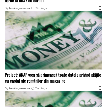
dările la ANAF cu cardul
By
bankingnews.ro
10 ani ago
Proiect: ANAF vrea să primească toate datele privind plăţile
cu cardul ale românilor din magazine
By
bankingnews.ro
10 ani ago