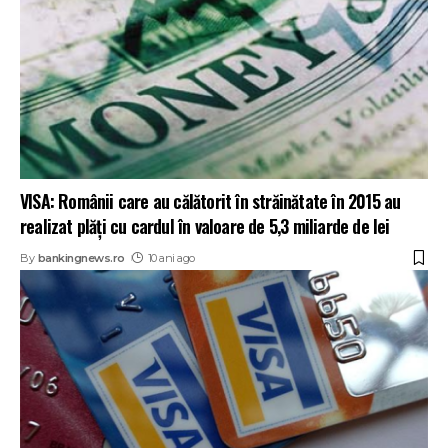
VISA: Românii care au călătorit în străinătate în 2015 au
realizat plăți cu cardul în valoare de 5,3 miliarde de lei
By
bankingnews.ro
10 ani ago