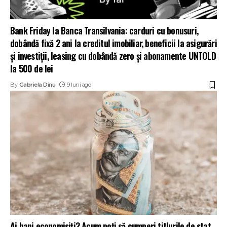
Bank Friday la Banca Transilvania: carduri cu bonusuri,
dobândă fixă 2 ani la creditul imobiliar, beneficii la asigurări
și investiții, leasing cu dobândă zero și abonamente UNTOLD
la 500 de lei
By
Gabriela Dinu
9 luni ago
Ai bani economisiți? Acum poți să cumperi titlurile de stat