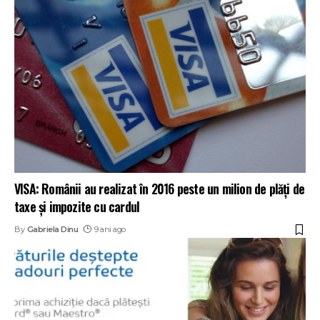
VISA: Românii au realizat în 2016 peste un milion de plăți de
taxe și impozite cu cardul
By
Gabriela Dinu
9 ani ago