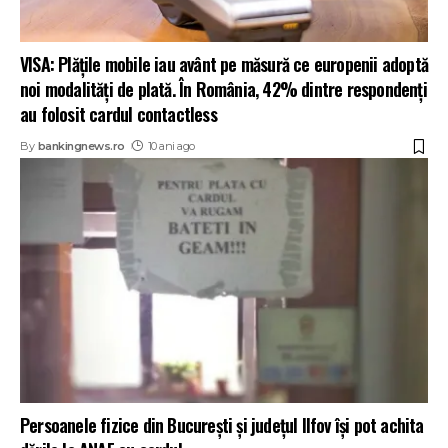
VISA: Plăţile mobile iau avânt pe măsură ce europenii adoptă
noi modalităţi de plată. În România, 42% dintre respondenţi
au folosit cardul contactless
By
bankingnews.ro
10 ani ago
Persoanele fizice din București și județul Ilfov își pot achita