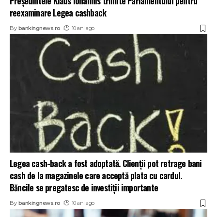
Președintele Klaus Iohannis trimite Parlamentului pentru
reexaminare Legea cashback
By
bankingnews.ro
10 ani ago
Legea cash-back a fost adoptată. Clienţii pot retrage bani
cash de la magazinele care acceptă plata cu cardul.
Băncile se pregatesc de investiţii importante
By
bankingnews.ro
10 ani ago