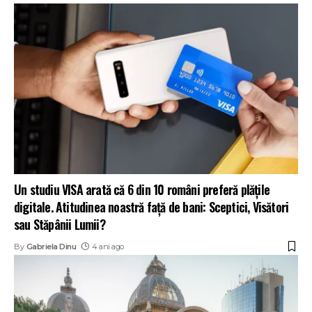
Un studiu VISA arată că 6 din 10 români preferă plățile
digitale. Atitudinea noastră față de bani: Sceptici, Visători
sau Stăpânii Lumii?
By
Gabriela Dinu
4 ani ago