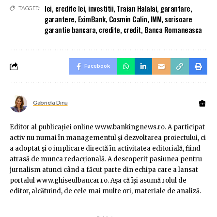
lei
,
credite lei
,
investitii
,
Traian Halalai
,
garantare
,
TAGGED:
garantere
,
EximBank
,
Cosmin Calin
,
IMM
,
scrisoare
garantie bancara
,
credite
,
credit
,
Banca Romaneasca
Facebook
Gabriela Dinu
Editor al publicaţiei online www.bankingnews.ro. A participat
activ nu numai în managementul şi dezvoltarea proiectului, ci
a adoptat şi o implicare directă în activitatea editorială, fiind
atrasă de munca redacţională. A descoperit pasiunea pentru
jurnalism atunci când a făcut parte din echipa care a lansat
portalul www.ghiseulbancar.ro. Așa că îşi asumă rolul de
editor, alcătuind, de cele mai multe ori, materiale de analiză.