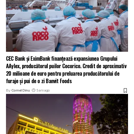
CEC Bank și EximBank finanțează expansiunea Grupului
AAylex, producătorul puilor Cocorico. Credit de aproximativ
20 milioane de euro pentru preluarea producătorului de
furaje și pui de o zi Banvit Foods
By
Cornel Dinu
5 ani ago