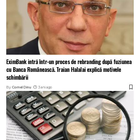
EximBank intră într-un proces de rebranding după fuziunea
cu Banca Românească. Traian Halalai explică motivele
schimbării
By
Cornel Dinu
3 ani ago