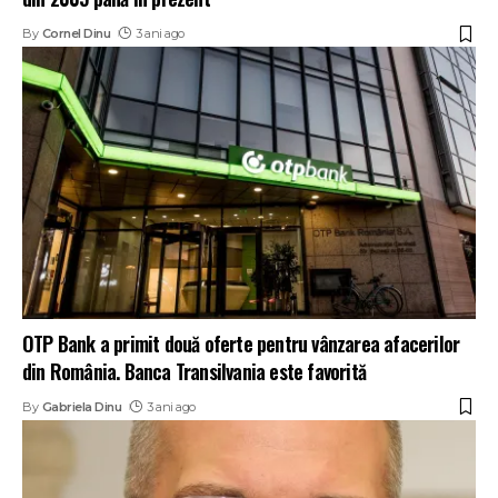
By
Cornel Dinu
3 ani ago
OTP Bank a primit două oferte pentru vânzarea afacerilor
din România. Banca Transilvania este favorită
By
Gabriela Dinu
3 ani ago