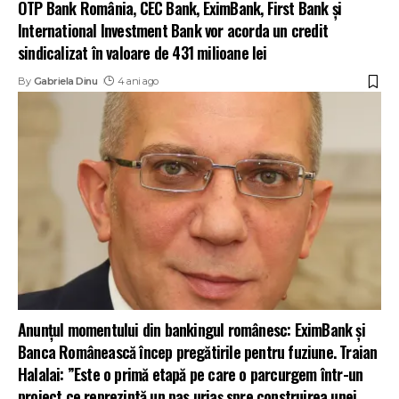
OTP Bank România, CEC Bank, EximBank, First Bank și
International Investment Bank vor acorda un credit
sindicalizat în valoare de 431 milioane lei
By
Gabriela Dinu
4 ani ago
Anunțul momentului din bankingul românesc: EximBank și
Banca Românească încep pregătirile pentru fuziune. Traian
Halalai: ”Este o primă etapă pe care o parcurgem într-un
proiect ce reprezintă un pas uriaș spre construirea unei