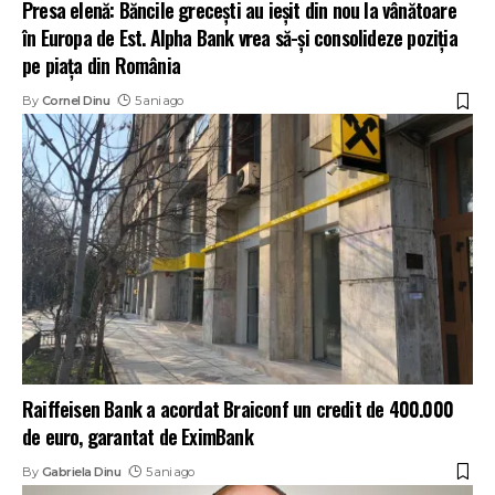
Presa elenă: Băncile grecești au ieșit din nou la vânătoare
în Europa de Est. Alpha Bank vrea să-și consolideze poziția
pe piața din România
By
Cornel Dinu
5 ani ago
Raiffeisen Bank a acordat Braiconf un credit de 400.000
de euro, garantat de EximBank
By
Gabriela Dinu
5 ani ago