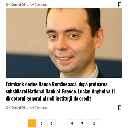
By
Cornel Dinu
7 ani ago
Eximbank devine Banca Românească, după preluarea
subsidiarei National Bank of Greece. Lucian Anghel va fi
directorul general al noii instituții de credit
By
Cornel Dinu
7 ani ago
1
2
3
…
6
7