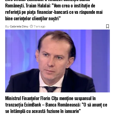
Românești. Traian Halalai: ”Vom crea o instituție de
referință pe piața financiar-bancară ce va răspunde mai
bine cerințelor clienților noștri”
By
Gabriela Dinu
7 ani ago
Ministrul Finanțelor Florin Cîțu menține suspansul în
tranzacția EximBank – Banca Românească: ”O să anunț ce
se întâmplă cu această fuziune în ianuarie”