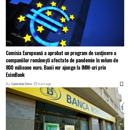
Comisia Europeană a aprobat un program de susținere a
companiilor românești afectate de pandemie în volum de
800 milioane euro. Banii vor ajunge la IMM-uri prin
EximBank
By
Gabriela Dinu
6 ani ago