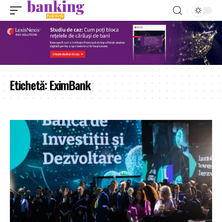
Etichetă:
EximBank