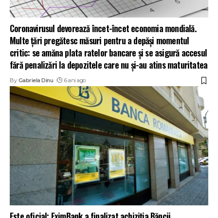
Coronavirusul devorează încet-încet economia mondială.
Multe țări pregătesc măsuri pentru a depăși momentul
critic: se amăna plata ratelor bancare și se asigură accesul
fără penalizări la depozitele care nu și-au atins maturitatea
By
Gabriela Dinu
6 ani ago
Este oficial: EximBank a finalizat achiziția Băncii