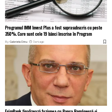
Programul IMM Invest Plus a fost suprasubscris cu peste
350%. Care sunt cele 19 bănci înscrise în Program
By
Gabriela Dinu
3 ani ago
EximBank finalizează fuziunea cu Banca Românescă și