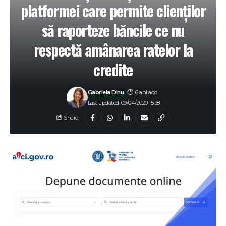
platformei care permite clienților
să raporteze băncile ce nu
respectă amânarea ratelor la
credite
Gabriela Dinu
6 ani ago
Last updated: 09/04/2020 15:38
Share