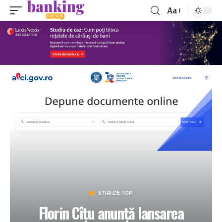
Aa
STIRI DE TOP
Florin Cîțu anunță lansarea