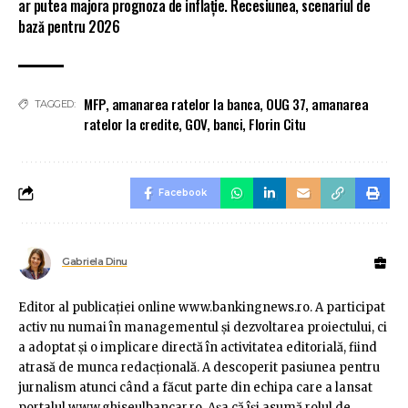
ar putea majora prognoza de inflație. Recesiunea, scenariul de
bază pentru 2026
MFP
,
amanarea ratelor la banca
,
OUG 37
,
amanarea
TAGGED:
ratelor la credite
,
GOV
,
banci
,
Florin Citu
Facebook
Gabriela Dinu
Editor al publicaţiei online www.bankingnews.ro. A participat
activ nu numai în managementul şi dezvoltarea proiectului, ci
a adoptat şi o implicare directă în activitatea editorială, fiind
atrasă de munca redacţională. A descoperit pasiunea pentru
jurnalism atunci când a făcut parte din echipa care a lansat
portalul www.ghiseulbancar.ro. Așa că îşi asumă rolul de