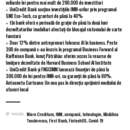
miliarde lei pentru mai mult de 200.000 de investitori
UniCredit Bank susține investițiile IMM-urilor prin programul
SME Eco-Tech, cu granturi de până la 40%
tbi bank oferă o perioadă de grație de până la două luni
dezvoltatorilor imobiliari afectați de blocajul sistemului de carte
funciară
Doar 12% dintre antreprenori folosesc AI în business. Peste
300 de companii s-au înscris în programul Business Forward al
Raiffeisen Bank. Ionuț Pătrăhău: oferim acces la resurse de
învățare dezvoltate de Harvard Business School AI Institute
UniCredit Bank și FNGCIMM lansează finanțări de până la
300.000 de lei pentru IMM-uri, cu garanții de până la 80%.
Antoaneta Curteanu: Un nou pas în direcția sprijinirii mediului de
afaceri local
Micro Creditum
,
IMM
,
companii
,
tehnologie
,
Mădălina
TAGGED:
Teodorescu
,
First Bank
,
FintechOS
,
Covid-19