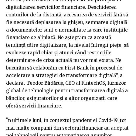
digitalizarea serviciilor financiare. Deschiderea
conturilor de la distanță, accesarea de servicii fără să
fie necesară deplasarea la ghișeu, semnarea digitală
a documentelor sunt o normalitate la care instituțiile
financiare se aliniază. Ne așteptăm ca această
tendință către digitalizare, la nivelul întregii piețe, să
evolueze rapid chiar și atunci când restricțiile
determinate de criza actuală nu vor mai exista. Ne
bucurăm să colaborăm cu First Bank în procesul de
accelerare a strategiei de transformare digitală”, a
declarat Teodor Blidăruș, CEO al FintechOS, furnizor
global de tehnologie pentru transformarea digitală a
băncilor, asiguratorilor și a altor organizații care
oferă servicii financiare.
În ultimele luni, în contextul pandemiei Covid-19, tot
mai multe companii din sectorul financiar au adoptat
noi tehnologii pentru automatizarea anumitor