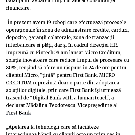
balanța în favoarea timpului alocat consultanței
financiare.
În prezent avem 19 roboți care efectuează procesele
operaționale în zona de administrare credite, carduri,
depozite, garanții colaterale, zona de tranzacții
interbancare și plăți, dar și în cadrul direcției HR.
Împreună cu FintechOS am lansat Micro Creditum,
soluția inovatoare care reduce timpul de procesare cu
80%, reușind să ofere un răspuns în 24 de ore pentru
clientul Micro, “țintă” pentru First Bank. MICRO
CREDITUM reprezintă doar o parte din adoptarea
soluțiilor digitale, prin care First Bank își urmează
traseul de “Digital Bank with a human touch”, a
declarat Mădălina Teodorescu, Vicepreședinte al
First Bank
.
„Apelarea la tehnologii care să faciliteze
interacțiunea băncii cu clienții este un prim pas în