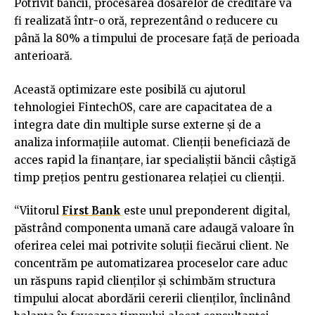
Potrivit băncii, procesarea dosarelor de creditare va
fi realizată într-o oră, reprezentând o reducere cu
până la 80% a timpului de procesare față de perioada
anterioară.
Această optimizare este posibilă cu ajutorul
tehnologiei FintechOS, care are capacitatea de a
integra date din multiple surse externe și de a
analiza informațiile automat. Clienții beneficiază de
acces rapid la finanțare, iar specialiștii băncii câștigă
timp prețios pentru gestionarea relației cu clienții.
“Viitorul
First Bank
este unul preponderent digital,
păstrând componenta umană care adaugă valoare în
oferirea celei mai potrivite soluții fiecărui client. Ne
concentrăm pe automatizarea proceselor care aduc
un răspuns rapid clienților și schimbăm structura
timpului alocat abordării cererii clienților, înclinând