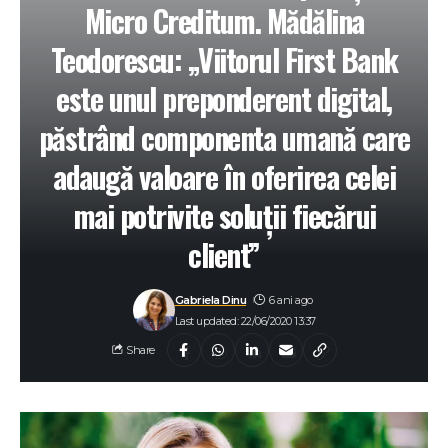
Micro Creditum. Mădălina
Teodorescu: „Viitorul First Bank
este unul preponderent digital,
păstrând componenta umană care
adaugă valoare în oferirea celei
mai potrivite soluții fiecărui
client”
Gabriela Dinu
6 ani ago
Last updated: 22/06/2020 13:37
Share