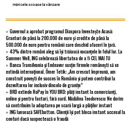
măricele scoase la vânzare
Guvernul a aprobat programul Diaspora Investește Acasă:
Granturi de până la 200.000 de euro și credite de până la
500.000 de euro pentru românii care deschid afaceri în țară.
43% dintre români aleg să își trăiască vacanțele în felul lor. La
Summer Well, ING celebrează libertatea de a fi CEL MAI TU
Banca Transilvania și Endeavor susțin firmele românești să se
extindă internațional. Ömer Tetik: „Am crescut împreună, am
construit povești de succes în România și putem contribui la
dezvoltarea lor inclusiv dincolo de granițe”
BRD extinde RoPay în YOU BRD: plăți instant la comercianți,
online și pentru facturi, fără card. Mădălina Teodorescu: Ne dorim
să contribuim la adoptarea pe scară largă a plăților instant
ING lansează SAFEbutton. Clienții își pot bloca instant accesul la
conturi dacă suspectează o fraudă