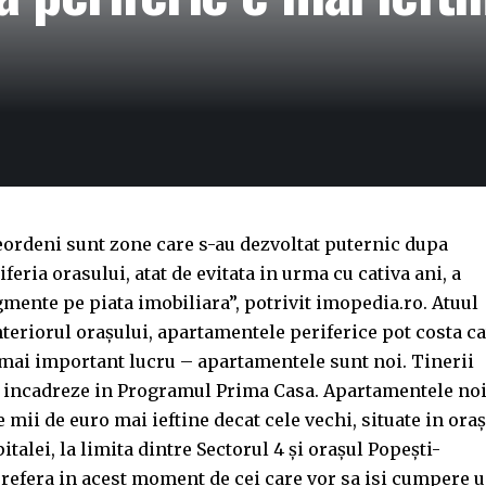
ordeni sunt zone care s-au dezvoltat puternic dupa
eria orasului, atat de evitata in urma cu cativa ani, a
mente pe piata imobiliara”, potrivit imopedia.ro. Atuul
nteriorul oraşului, apartamentele periferice pot costa ca
l mai important lucru – apartamentele sunt noi. Tinerii
e incadreze in Programul Prima Casa. Apartamentele no
 mii de euro mai ieftine decat cele vechi, si­tuate in oraş
talei, la limita dintre Sectorul 4 şi oraşul Popeşti-
 prefera in acest moment de cei care vor sa isi cumpere 