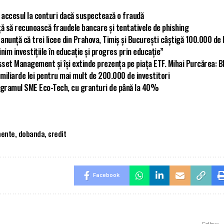
nt accesul la conturi dacă suspectează o fraudă
ță să recunoască fraudele bancare și tentativele de phishing
nunță că trei licee din Prahova, Timiș și București câștigă 100.000 de l
nim investițiile în educație și progres prin educație”
set Management și își extinde prezența pe piața ETF. Mihai Purcărea: 
iliarde lei pentru mai mult de 200.000 de investitori
programul SME Eco-Tech, cu granturi de până la 40%
mente
,
dobanda
,
credit
Facebook
Follow: