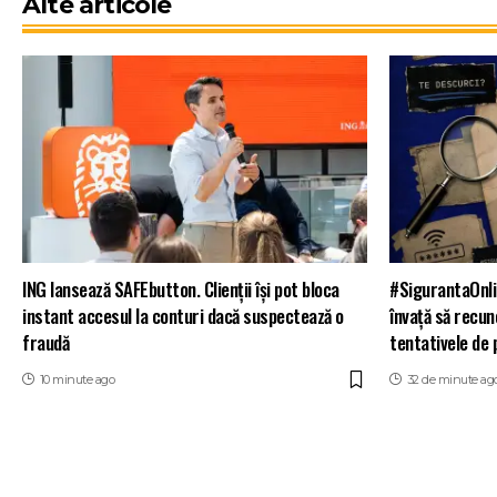
Alte articole
ING lansează SAFEbutton. Clienții își pot bloca
#SigurantaOnli
instant accesul la conturi dacă suspectează o
învață să recun
fraudă
tentativele de 
10 minute ago
32 de minute ag