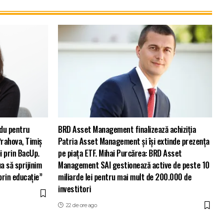
du pentru
BRD Asset Management finalizează achiziția
Prahova, Timiș
Patria Asset Management și își extinde prezența
i prin BacUp.
pe piața ETF. Mihai Purcărea: BRD Asset
a să sprijinim
Management SAI gestionează active de peste 10
 prin educație”
miliarde lei pentru mai mult de 200.000 de
investitori
22 de ore ago