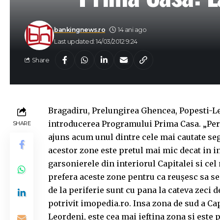
bankingnews.ro
14 ani ago
Last updated: 14/03/2012 9:24
Share
Bragadiru, Prelungirea Ghencea, Popesti-Le
introdu­cerea Programului Prima Casa. „Perif
SHARE
ajuns acum unul dintre cele mai cautate seg
acestor zone este pretul mai mic decat in i
garsonierele din interiorul Capitalei si ce
prefera aceste zone pentru ca reuşesc sa s
de la periferie sunt cu pana la cateva zeci de
potrivit imopedia.ro. Insa zona de sud a Capi
Leordeni, este cea mai ieftina zona si este