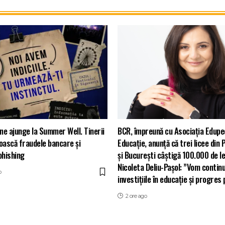
ne ajunge la Summer Well. Tinerii
BCR, împreună cu Asociația Edupe
oască fraudele bancare și
Educație, anunță că trei licee din 
phishing
și București câștigă 100.000 de le
Nicoleta Deliu-Pașol: ”Vom continu
o
investițiile în educație și progres
2 ore ago