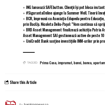
ING lansează SAFEbutton. Clienții își pot bloca insta
#SigurantaOnline ajunge la Summer Well. Tinerii înva
BCR, împreună cu Asociația Edupedu pentru Educație, a
prin BacUp. Nicoleta Deliu-Pașol: ”Vom continua să spriji
BRD Asset Management finalizează achiziția Patria As
Asset Management SAI gestionează active de peste 10 m
UniCredit Bank susține investițiile IMM-urilor prin 
Prima Casa
,
imprumut
,
banci
,
banca
,
aparta
TAGGED:
Share this Article
bankingnews.ro
By