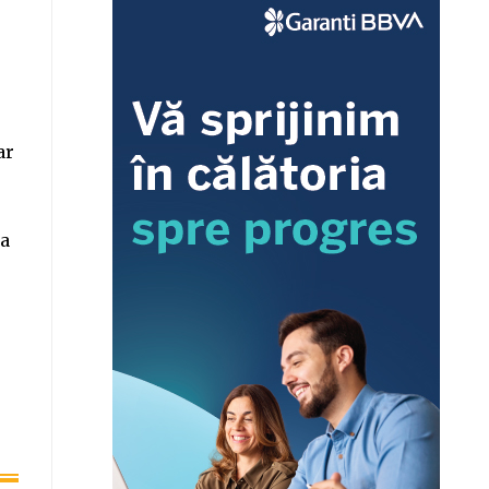
ar
sa