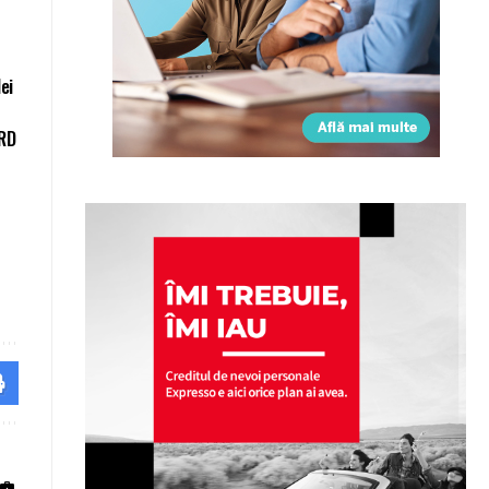
ei
BRD