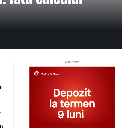
- Publicitate -
t
i
,
un