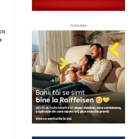
- Publicitate -
 cu
a