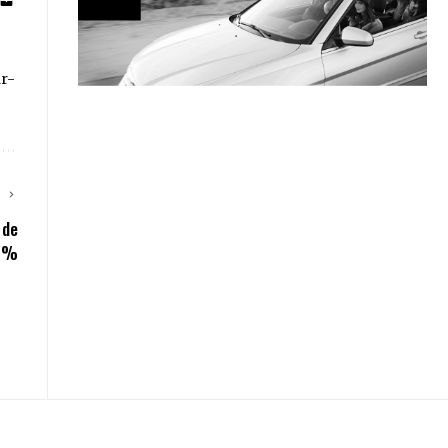
ar-
E
 de
0%