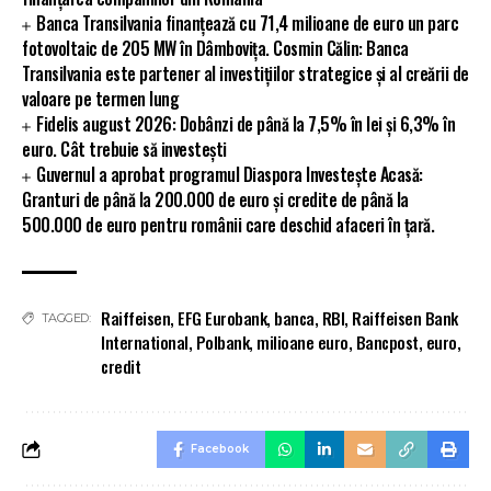
Banca Transilvania finanțează cu 71,4 milioane de euro un parc
fotovoltaic de 205 MW în Dâmbovița. Cosmin Călin: Banca
Transilvania este partener al investițiilor strategice și al creării de
valoare pe termen lung
Fidelis august 2026: Dobânzi de până la 7,5% în lei și 6,3% în
euro. Cât trebuie să investești
Guvernul a aprobat programul Diaspora Investește Acasă:
Granturi de până la 200.000 de euro și credite de până la
500.000 de euro pentru românii care deschid afaceri în țară.
Raiffeisen
,
EFG Eurobank
,
banca
,
RBI
,
Raiffeisen Bank
TAGGED:
International
,
Polbank
,
milioane euro
,
Bancpost
,
euro
,
credit
Facebook