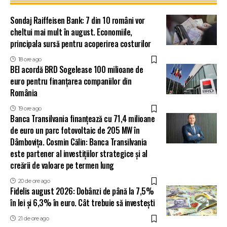
Sondaj Raiffeisen Bank: 7 din 10 români vor
cheltui mai mult în august. Economiile,
principala sursă pentru acoperirea costurilor
18 ore ago
BEI acordă BRD Sogelease 100 milioane de
euro pentru finanțarea companiilor din
România
19 ore ago
Banca Transilvania finanțează cu 71,4 milioane
de euro un parc fotovoltaic de 205 MW în
Dâmbovița. Cosmin Călin: Banca Transilvania
este partener al investițiilor strategice și al
creării de valoare pe termen lung
20 de ore ago
Fidelis august 2026: Dobânzi de până la 7,5%
în lei și 6,3% în euro. Cât trebuie să investești
21 de ore ago