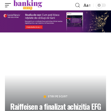
Aa
STIRI PE SCURT
Raiffeisen a finalizat achizitia EFG