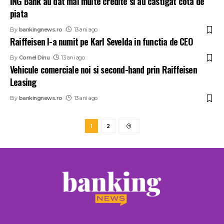
ING Bank au dat mai multe credite si au castigat cota de
piata
By
bankingnews.ro
13 ani ago
Raiffeisen l-a numit pe Karl Sevelda in functia de CEO
By
Cornel Dinu
13 ani ago
Vehicule comerciale noi si second-hand prin Raiffeisen
Leasing
By
bankingnews.ro
13 ani ago
1
2