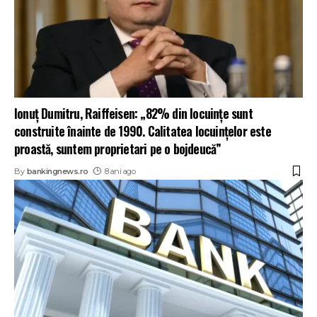
Ionuț Dumitru, Raiffeisen: „82% din locuințe sunt
construite înainte de 1990. Calitatea locuințelor este
proastă, suntem proprietari pe o bojdeucă”
By
bankingnews.ro
8 ani ago