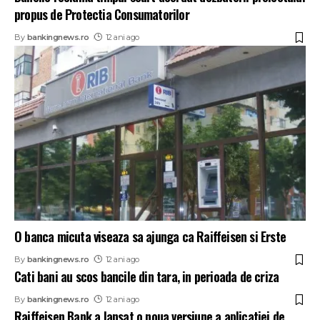
propus de Protectia Consumatorilor
By
bankingnews.ro
12 ani ago
O banca micuta viseaza sa ajunga ca Raiffeisen si Erste
By
bankingnews.ro
12 ani ago
Cati bani au scos bancile din tara, in perioada de criza
By
bankingnews.ro
12 ani ago
Raiffeisen Bank a lansat o noua versiune a aplicatiei de