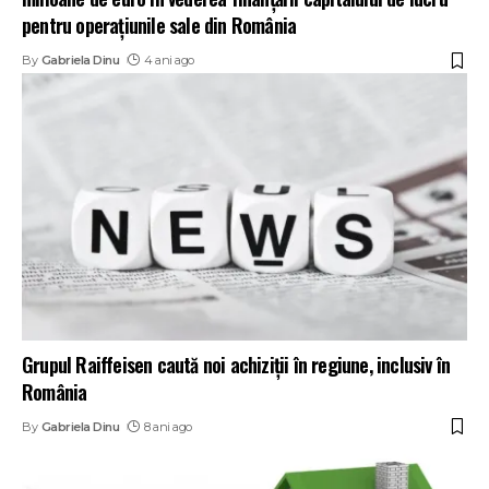
pentru operațiunile sale din România
By
Gabriela Dinu
4 ani ago
Grupul Raiffeisen caută noi achiziții în regiune, inclusiv în
România
By
Gabriela Dinu
8 ani ago