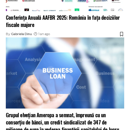
Conferința Anuală AAFBR 2025: România în fața deciziilor
fiscale majore
By
Gabriela Dinu
1 an ago
Grupul elvețian Ameropa a semnat, împreună cu un
consorțiu de bănci, un credit sindicalizat de 347 de
milioane de euro în vederea finanțării capitalului de lucru