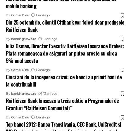
mobile banking
By
Cornel Dinu
13 ani ago
Din 25 octombrie, clientii Citibank vor folosi doar produsele
Raiffeisen Bank
By
bankingnews.ro
13 ani ago
Iulia Osman, Director Executiv Raiffeisen Insurance Broker:
Piata romaneasca de asigurari ar putea creste cu circa
5% anul acesta
By
Cornel Dinu
13 ani ago
Cinci ani de la inceperea crizei: ce banci au primit bani de
la contribuabili
By
bankingnews.ro
13 ani ago
Raiffeisen Bank lanseaza a treia editie a Programului de
Granturi “Raiffeisen Comunitati”
By
Cornel Dinu
13 ani ago
Top banci 2012: Banca Transilvania, CEC Bank, UniCredit si