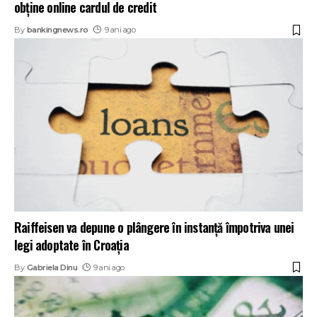
obține online cardul de credit
By
bankingnews.ro
9 ani ago
Raiffeisen va depune o plângere în instanță împotriva unei
legi adoptate în Croația
By
Gabriela Dinu
9 ani ago