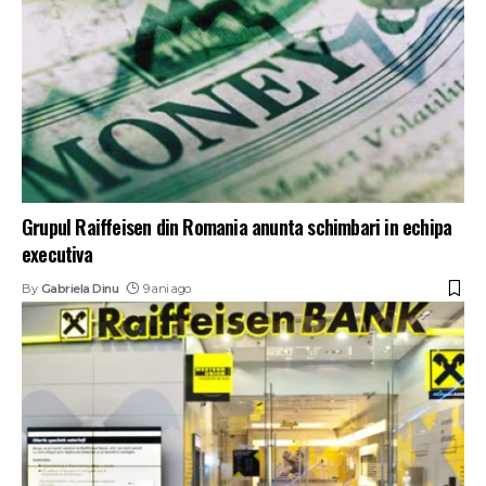
Grupul Raiffeisen din Romania anunta schimbari in echipa
executiva
By
Gabriela Dinu
9 ani ago