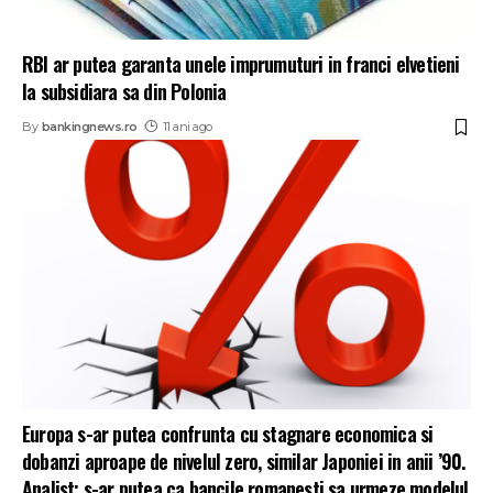
RBI ar putea garanta unele imprumuturi in franci elvetieni
la subsidiara sa din Polonia
By
bankingnews.ro
11 ani ago
Europa s-ar putea confrunta cu stagnare economica si
dobanzi aproape de nivelul zero, similar Japoniei in anii ’90.
Analist: s-ar putea ca bancile romanesti sa urmeze modelul