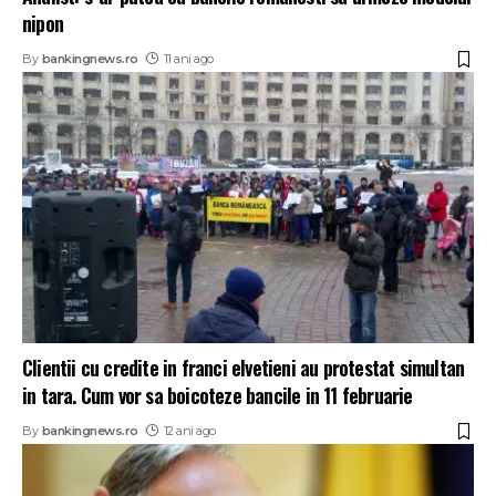
nipon
By
bankingnews.ro
11 ani ago
Clientii cu credite in franci elvetieni au protestat simultan
in tara. Cum vor sa boicoteze bancile in 11 februarie
By
bankingnews.ro
12 ani ago