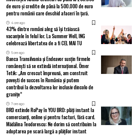
de euro și credite de până la 500.000 de euro
pentru românii care deschid afaceri în țară.
4 ore ago
43% dintre români aleg să își trăiască
vacanțele în felul lor. La Summer Well, ING
celebrează libertatea de a fi CEL MAI TU
5 ore ago
Banca Transilvania și Endeavor susțin firmele
românești să se extindă internațional. Ömer
Tetik: „Am crescut împreună, am construit
povești de succes în România și putem
contribui la dezvoltarea lor inclusiv dincolo de
granițe”
7 ore ago
BRD extinde RoPay în YOU BRD: plăți instant la
comercianți, online și pentru facturi, fără card.
Mădălina Teodorescu: Ne dorim să contribuim la
adoptarea pe scară largă a plăților instant