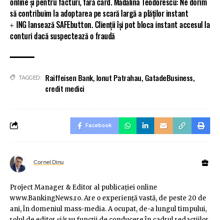
online și pentru facturi, fără card. Mădălina Teodorescu: Ne dorim
să contribuim la adoptarea pe scară largă a plăților instant
ING lansează SAFEbutton. Clienții își pot bloca instant accesul la
conturi dacă suspectează o fraudă
Raiffeisen Bank
,
Ionut Patrahau
,
GatadeBusiness
,
TAGGED:
credit medici
Facebook
Cornel Dinu
Project Manager & Editor al publicaţiei online
www.BankingNews.ro. Are o experienţă vastă, de peste 20 de
ani, în domeniul mass-media. A ocupat, de-a lungul timpului,
rolul de editor şi/sau funcţii de conducere în cadrul redacţiilor