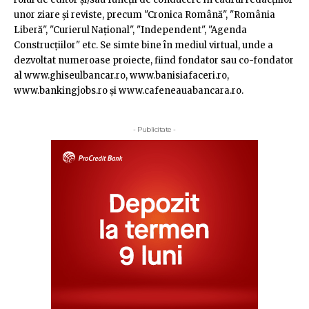
unor ziare şi reviste, precum "Cronica Română", "România
Liberă", "Curierul Naţional", "Independent", "Agenda
Construcţiilor" etc. Se simte bine în mediul virtual, unde a
dezvoltat numeroase proiecte, fiind fondator sau co-fondator
al www.ghiseulbancar.ro, www.banisiafaceri.ro,
www.bankingjobs.ro şi www.cafeneauabancara.ro.
- Publicitate -