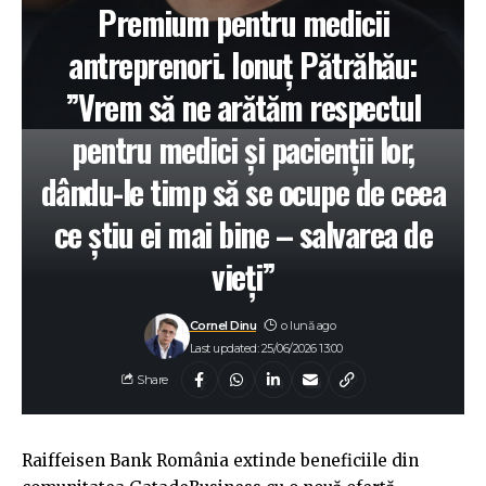
Premium pentru medicii
antreprenori. Ionuț Pătrăhău:
”Vrem să ne arătăm respectul
pentru medici și pacienții lor,
dându-le timp să se ocupe de ceea
ce știu ei mai bine – salvarea de
vieți”
Cornel Dinu
o lună ago
Last updated: 25/06/2026 13:00
Share
Raiffeisen Bank România extinde beneficiile din