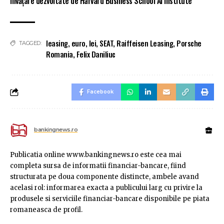
învățare dezvoltate de Harvard Business School AI Institute
leasing
,
euro
,
lei
,
SEAT
,
Raiffeisen Leasing
,
Porsche
TAGGED:
Romania
,
Felix Daniliuc
Facebook
bankingnews.ro
Publicatia online www.bankingnews.ro este cea mai
completa sursa de informatii financiar-bancare, fiind
structurata pe doua componente distincte, ambele avand
acelasi rol: informarea exacta a publicului larg cu privire la
produsele si serviciile financiar-bancare disponibile pe piata
romaneasca de profil.