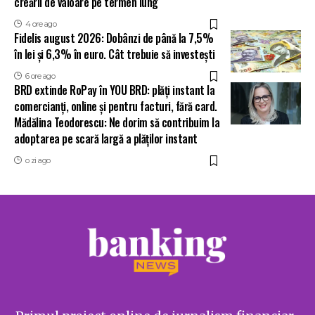
creării de valoare pe termen lung
4 ore ago
Fidelis august 2026: Dobânzi de până la 7,5%
în lei și 6,3% în euro. Cât trebuie să investești
6 ore ago
BRD extinde RoPay în YOU BRD: plăți instant la
comercianți, online și pentru facturi, fără card.
Mădălina Teodorescu: Ne dorim să contribuim la
adoptarea pe scară largă a plăților instant
o zi ago