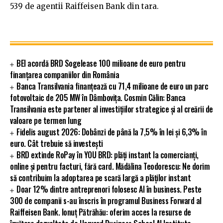
539 de agentii Raiffeisen Bank din tara.
BEI acordă BRD Sogelease 100 milioane de euro pentru
finanțarea companiilor din România
Banca Transilvania finanțează cu 71,4 milioane de euro un parc
fotovoltaic de 205 MW în Dâmbovița. Cosmin Călin: Banca
Transilvania este partener al investițiilor strategice și al creării de
valoare pe termen lung
Fidelis august 2026: Dobânzi de până la 7,5% în lei și 6,3% în
euro. Cât trebuie să investești
BRD extinde RoPay în YOU BRD: plăți instant la comercianți,
online și pentru facturi, fără card. Mădălina Teodorescu: Ne dorim
să contribuim la adoptarea pe scară largă a plăților instant
Doar 12% dintre antreprenori folosesc AI în business. Peste
300 de companii s-au înscris în programul Business Forward al
Raiffeisen Bank. Ionuț Pătrăhău: oferim acces la resurse de