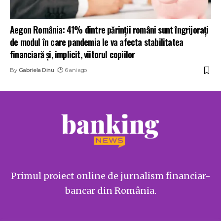
Aegon România: 41% dintre părinții români sunt îngrijorați
de modul în care pandemia le va afecta stabilitatea
financiară și, implicit, viitorul copiilor
By
Gabriela Dinu
6 ani ago
Primul proiect online de jurnalism financiar-
bancar din România.